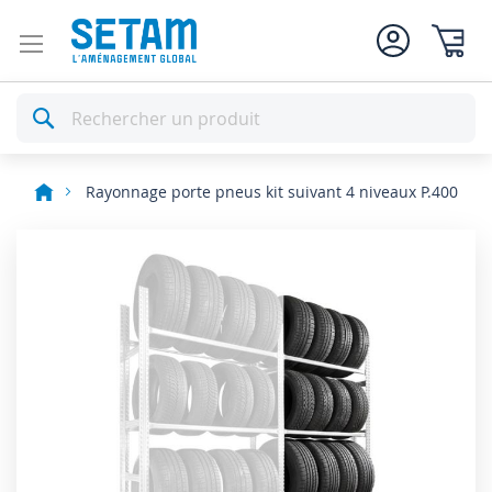
Mon pan
Rechercher
Rayonnage porte pneus kit suivant 4 niveaux P.400
Skip
to
the
end
of
the
images
gallery