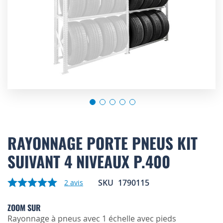
Skip
to
RAYONNAGE PORTE PNEUS KIT
the
SUIVANT 4 NIVEAUX P.400
beginning
of
the
SKU
1790115
2
avis
images
gallery
ZOOM SUR
Rayonnage à pneus avec 1 échelle avec pieds