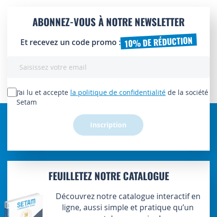
ABONNEZ-VOUS À NOTRE NEWSLETTER
10% DE RÉDUCTION
Et recevez un code promo :
Inscription
à
notre
lettre
J’ai lu et accepte
la politique de confidentialité
de la société
d’information
Setam
:
Inscription
FEUILLETEZ NOTRE CATALOGUE
Découvrez notre catalogue interactif en
ligne, aussi simple et pratique qu’un