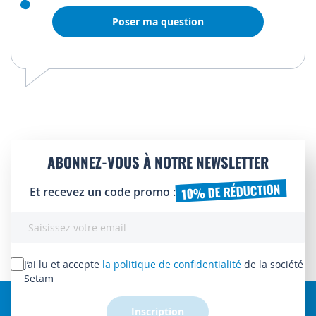
Poser ma question
ABONNEZ-VOUS À NOTRE NEWSLETTER
10% DE RÉDUCTION
Et recevez un code promo :
Inscription
à
notre
lettre
J’ai lu et accepte
la politique de confidentialité
de la société
d’information
Setam
:
Inscription