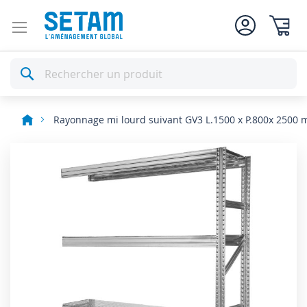
Mon pan
Rechercher
Rayonnage mi lourd suivant GV3 L.1500 x P.800x 2500
Skip
to
the
end
of
the
images
gallery