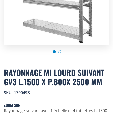
Skip
to
RAYONNAGE MI LOURD SUIVANT
the
GV3 L.1500 X P.800X 2500 MM
beginning
of
the
SKU
1790493
images
gallery
ZOOM SUR
Rayonnage suivant avec 1 échelle et 4 tablettes.L. 1500