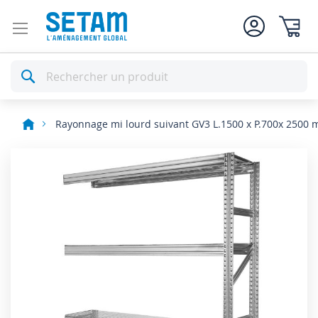
Mon pan
Rechercher
Rayonnage mi lourd suivant GV3 L.1500 x P.700x 2500
Skip
to
the
end
of
the
images
gallery