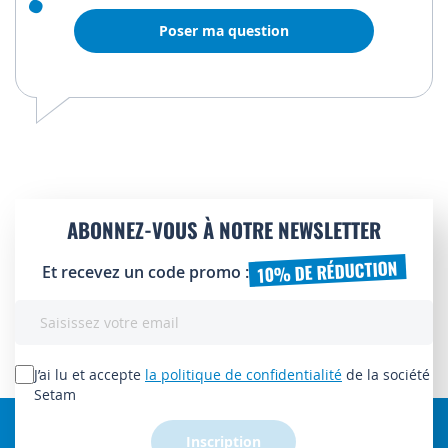
Poser ma question
ABONNEZ-VOUS À NOTRE NEWSLETTER
10% DE RÉDUCTION
Et recevez un code promo :
Inscription
à
notre
lettre
J’ai lu et accepte
la politique de confidentialité
de la société
d’information
Setam
:
Inscription