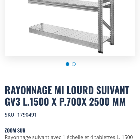
Skip
to
RAYONNAGE MI LOURD SUIVANT
the
GV3 L.1500 X P.700X 2500 MM
beginning
of
the
SKU
1790491
images
gallery
ZOOM SUR
Rayonnage suivant avec 1 échelle et 4 tablettes.L. 1500