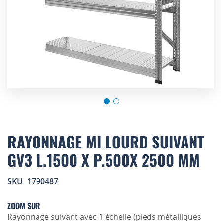
Skip
to
RAYONNAGE MI LOURD SUIVANT
the
GV3 L.1500 X P.500X 2500 MM
beginning
of
the
SKU
1790487
images
gallery
ZOOM SUR
Rayonnage suivant avec 1 échelle (pieds métalliques