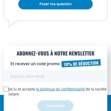
Poser ma question
ABONNEZ-VOUS À NOTRE NEWSLETTER
10% DE RÉDUCTION
Et recevez un code promo :
Inscription
à
notre
lettre
J’ai lu et accepte
la politique de confidentialité
de la société
d’information
Setam
:
Inscription