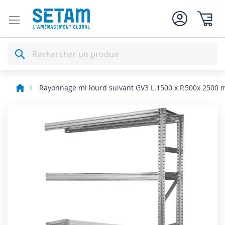
Mon pan
Rechercher
Rayonnage mi lourd suivant GV3 L.1500 x P.500x 2500
Skip
to
the
end
of
the
images
gallery