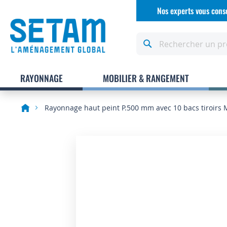
Allez
Nos experts vous conse
au
contenu
Rechercher
RAYONNAGE
MOBILIER & RANGEMENT
Rayonnage haut peint P.500 mm avec 10 bacs tiroirs 
Skip
to
the
end
of
the
images
gallery