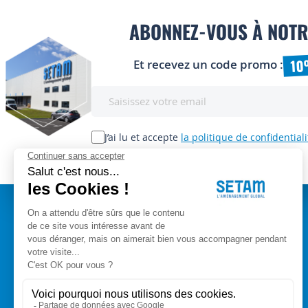
ABONNEZ-VOUS À NOTR
10
Et recevez un code promo :
Inscription
à
notre
lettre
J’ai lu et accepte
la politique de confidentiali
d’information
:
A PROPOS
Setam Siège Social
ZAE les bords d'Arve
Qui sommes-nous ?
153, rue de L'Arve
CGV