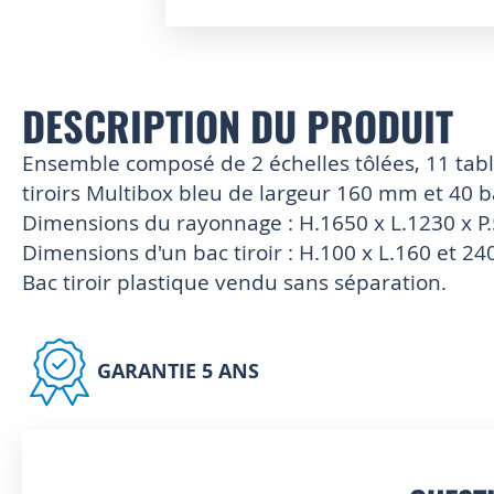
Skip
to
the
beginning
DESCRIPTION DU PRODUIT
of
the
Ensemble composé de 2 échelles tôlées, 11 table
images
tiroirs Multibox bleu de largeur 160 mm et 40 b
gallery
Dimensions du rayonnage : H.1650 x L.1230 x 
Dimensions d'un bac tiroir : H.100 x L.160 et 2
Bac tiroir plastique vendu sans séparation.
GARANTIE 5 ANS