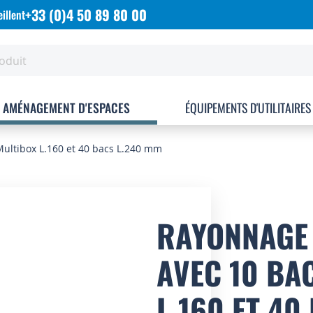
+33 (0)4 50 89 80 00
illent
AMÉNAGEMENT D'ESPACES
ÉQUIPEMENTS D'UTILITAIRES
Multibox L.160 et 40 bacs L.240 mm
RAYONNAGE 
AVEC 10 BA
L.160 ET 40