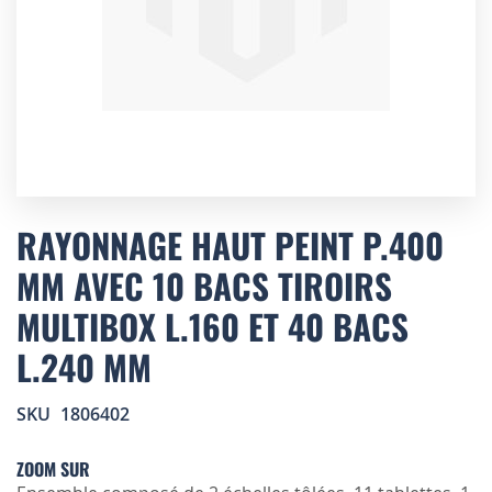
Skip
to
RAYONNAGE HAUT PEINT P.400
the
MM AVEC 10 BACS TIROIRS
beginning
of
MULTIBOX L.160 ET 40 BACS
the
images
L.240 MM
gallery
SKU
1806402
ZOOM SUR