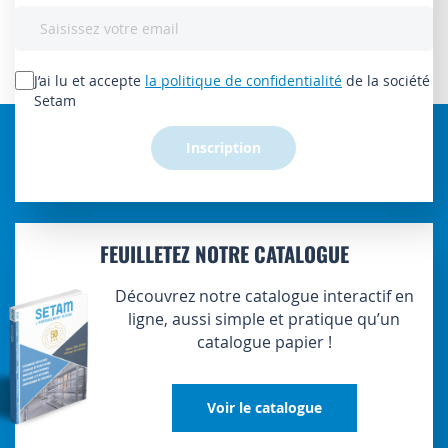
Inscription
à
notre
lettre
J’ai lu et accepte
la politique de confidentialité
de la société
d’information
Setam
:
Inscription
FEUILLETEZ NOTRE CATALOGUE
Découvrez notre catalogue interactif en
ligne, aussi simple et pratique qu’un
catalogue papier !
Voir le catalogue