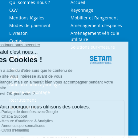
Qui sommes-nous ?
Accueil
CGV
Rayonnage
Mentions légales
Mobilier et Rangement
Modes de paiement
Aménagement d'espaces
Livraison
Aménagement véhicule
utilitaire
Contact
Solutions sur-mesure
NOS SERVICES
FAQ
Blog
Aide au choix rayonnage
Service de montage
Recrutement
Besoin d'aide ?