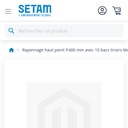
Mon pan
Rechercher
Rayonnage haut peint P.400 mm avec 10 bacs tiroirs Mu
Skip
to
the
end
of
the
images
gallery