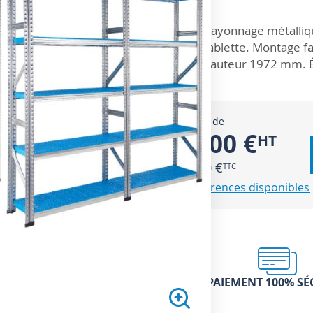
ZOOM SUR
Rayonnage métalliqu
tablette. Montage f
hauteur 1972 mm. Éq
À partir de
85,00 €
102,00 €
62 références disponibles
PAIEMENT 100% SÉ