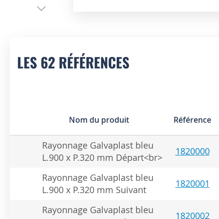
Skip
to
the
beginning
of
LES 62 RÉFÉRENCES
the
images
gallery
Nom du produit
Référence
Rayonnage Galvaplast bleu
1820000
L.900 x P.320 mm Départ<br>
Rayonnage Galvaplast bleu
1820001
L.900 x P.320 mm Suivant
Rayonnage Galvaplast bleu
1820002