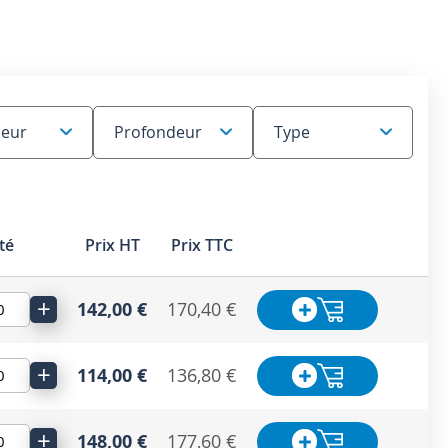
té
Prix HT
Prix TTC
+
142,00 €
170,40 €
+
114,00 €
136,80 €
+
148,00 €
177,60 €