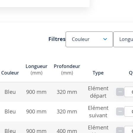
Filtres
Longueur
Profondeur
Couleur
(mm)
(mm)
Type
Q
Elément
−
Bleu
900 mm
320 mm
départ
Elément
−
Bleu
900 mm
320 mm
suivant
Elément
−
Bleu
900 mm
400 mm