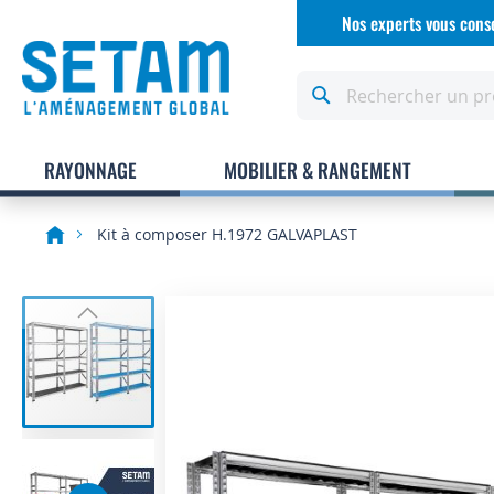
Allez
Nos experts vous conse
au
contenu
Rechercher
RAYONNAGE
MOBILIER & RANGEMENT
Kit à composer H.1972 GALVAPLAST
Skip
to
the
end
of
the
images
gallery