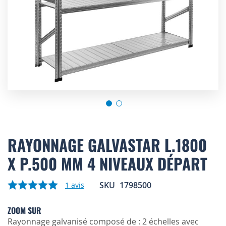
Skip
to
RAYONNAGE GALVASTAR L.1800
the
X P.500 MM 4 NIVEAUX DÉPART
beginning
of
the
SKU
1798500
1
avis
images
gallery
ZOOM SUR
Rayonnage galvanisé composé de : 2 échelles avec