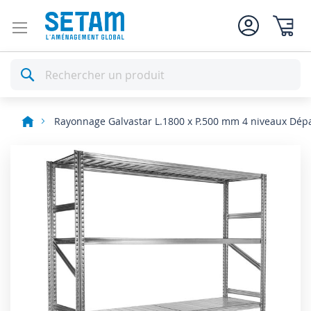
Mon pan
Rechercher
Rayonnage Galvastar L.1800 x P.500 mm 4 niveaux Dép
Skip
to
the
end
of
the
images
gallery