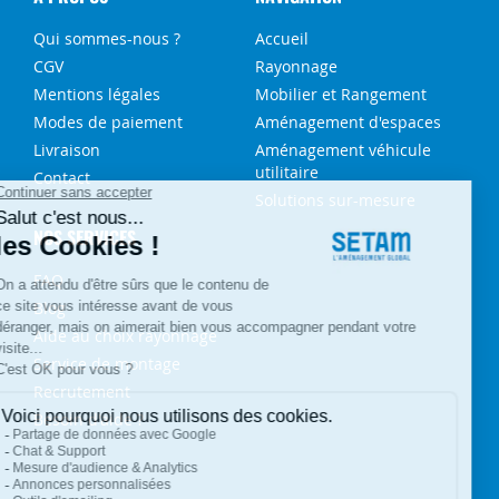
Qui sommes-nous ?
Accueil
CGV
Rayonnage
Mentions légales
Mobilier et Rangement
Modes de paiement
Aménagement d'espaces
Livraison
Aménagement véhicule
utilitaire
Contact
Solutions sur-mesure
NOS SERVICES
FAQ
Blog
Aide au choix rayonnage
Service de montage
Recrutement
Besoin d'aide ?