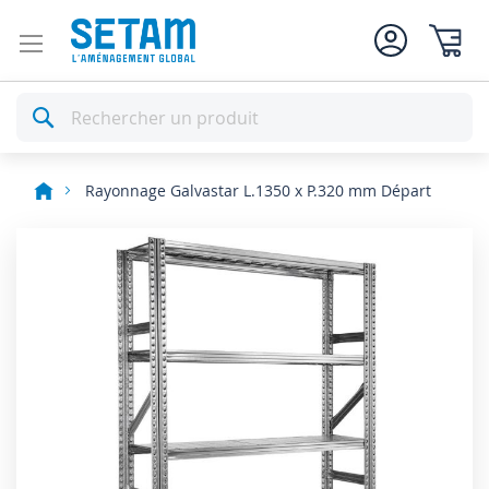
Mon pan
Rechercher
Rayonnage Galvastar L.1350 x P.320 mm Départ
Skip
to
the
end
of
the
images
gallery