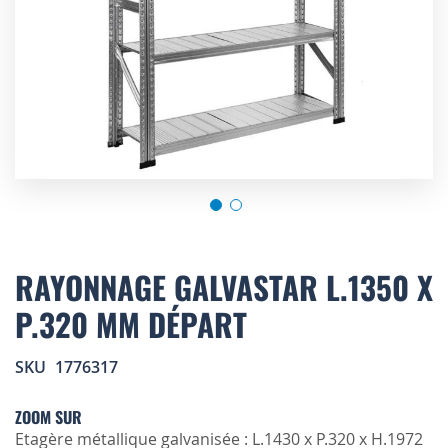
Skip
to
RAYONNAGE GALVASTAR L.1350 X
the
P.320 MM DÉPART
beginning
of
the
SKU
1776317
images
gallery
ZOOM SUR
Etagère métallique galvanisée : L.1430 x P.320 x H.1972