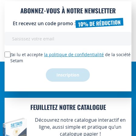
ABONNEZ-VOUS À NOTRE NEWSLETTER
10% DE RÉDUCTION
Et recevez un code promo :
Inscription
à
notre
lettre
J’ai lu et accepte
la politique de confidentialité
de la société
d’information
Setam
:
Inscription
FEUILLETEZ NOTRE CATALOGUE
Découvrez notre catalogue interactif en
ligne, aussi simple et pratique qu’un
catalogue papier !