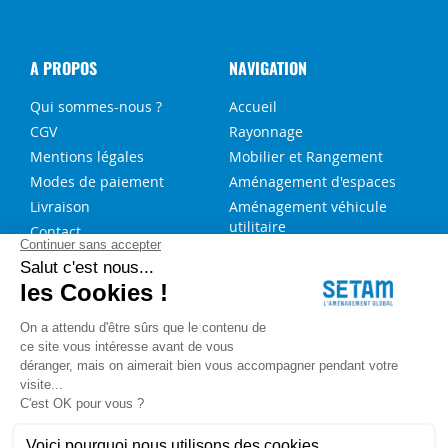
A PROPOS
NAVIGATION
Qui sommes-nous ?
Accueil
CGV
Rayonnage
Mentions légales
Mobilier et Rangement
Modes de paiement
Aménagement d'espaces
Livraison
Aménagement véhicule
utilitaire
Contact
Solutions sur-mesure
NOS SERVICES
FAQ
Blog
Aide au choix rayonnage
Service de montage
Recrutement