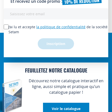
10% DE RÉDUCTION
Et recevez un code promo :
Inscription
à
notre
lettre
J’ai lu et accepte
la politique de confidentialité
de la société
d’information
Setam
:
Inscription
FEUILLETEZ NOTRE CATALOGUE
Découvrez notre catalogue interactif en
ligne, aussi simple et pratique qu’un
catalogue papier !
Voir le catalogue