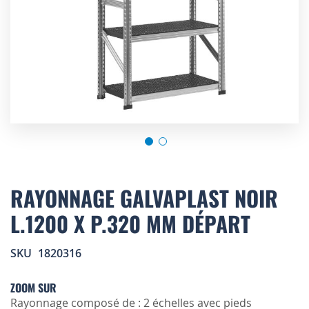
Skip
to
RAYONNAGE GALVAPLAST NOIR
the
L.1200 X P.320 MM DÉPART
beginning
of
the
SKU
1820316
images
gallery
ZOOM SUR
Rayonnage composé de : 2 échelles avec pieds