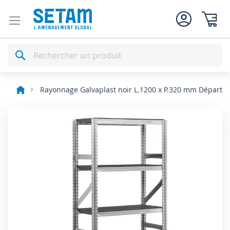
Mon pan
Rechercher
Rayonnage Galvaplast noir L.1200 x P.320 mm Départ
Skip
to
the
end
of
the
images
gallery