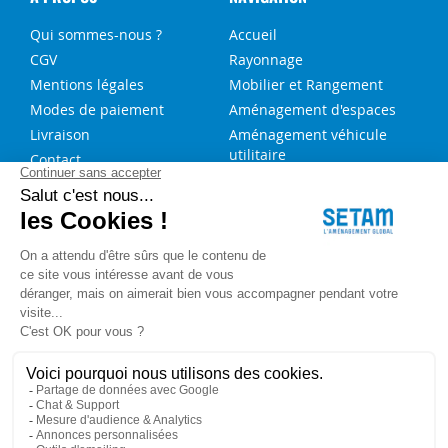
Qui sommes-nous ?
Accueil
CGV
Rayonnage
Mentions légales
Mobilier et Rangement
Modes de paiement
Aménagement d'espaces
Livraison
Aménagement véhicule
utilitaire
Contact
Solutions sur-mesure
NOS SERVICES
FAQ
Blog
Aide au choix rayonnage
Service de montage
Recrutement
Besoin d'aide ?