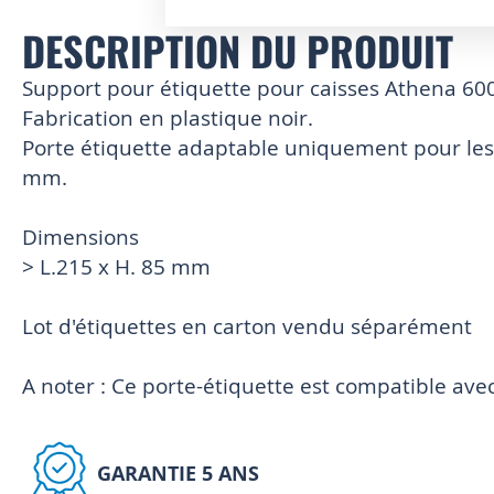
DESCRIPTION DU PRODUIT
Skip
to
the
Support pour étiquette pour caisses Athena 
beginning
Fabrication en plastique noir.
of
Porte étiquette adaptable uniquement pour les 
the
images
mm.
gallery
Dimensions
> L.215 x H. 85 mm
Lot d'étiquettes en carton vendu séparément
A noter : Ce porte-étiquette est compatible a
GARANTIE 5 ANS