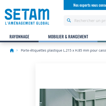
Allez
Nos experts vous conse
au
contenu
Rechercher
RAYONNAGE
MOBILIER & RANGEMENT
Porte-étiquettes plastique L.215 x H.85 mm pour cais
Skip
to
the
end
of
the
images
gallery