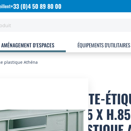
+33 (0)4 50 89 80 00
illent
AMÉNAGEMENT D'ESPACES
ÉQUIPEMENTS D'UTILITAIRES
se plastique Athéna
PORTE-ÉTIQ
L.215 X H.
PLASTIQUE 