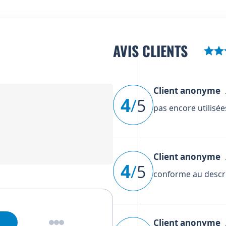
AVIS CLIENTS
Client anonyme
A
4
/
5
pas encore utilisée
Client anonyme
A
4
/
5
conforme au descri
Client anonyme
A