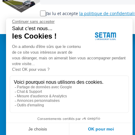
notre
lettre
J’ai lu et accepte
la politique de confidentiali
d’information
:
A PROPOS
Setam Siège Social
ZAE les bords d'Arve
Qui sommes-nous ?
153, rue de L'Arve
CGV
74950 SCIONZIER
Mentions légales
Nos experts vous conseillent
Modes de paiement
+33 (0)4 50 89 80 00
Livraison
Contact