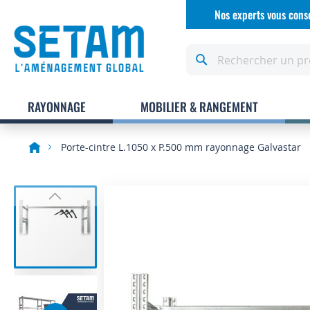
Allez
Nos experts vous conse
au
contenu
Rechercher
RAYONNAGE
MOBILIER & RANGEMENT
Porte-cintre L.1050 x P.500 mm rayonnage Galvastar
Skip
to
the
end
of
the
images
gallery