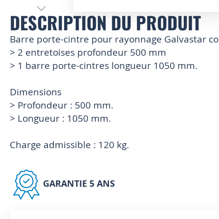
DESCRIPTION DU PRODUIT
Skip
to
the
Barre porte-cintre pour rayonnage Galvastar 
beginning
> 2 entretoises profondeur 500 mm
of
> 1 barre porte-cintres longueur 1050 mm.
the
images
gallery
Dimensions
> Profondeur : 500 mm.
> Longueur : 1050 mm.
Charge admissible : 120 kg.
GARANTIE 5 ANS