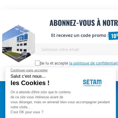
ABONNEZ-VOUS À NOTR
10
Et recevez un code promo :
Inscription
à
notre
lettre
J’ai lu et accepte
la politique de confidentiali
d’information
:
A PROPOS
Setam Siège Social