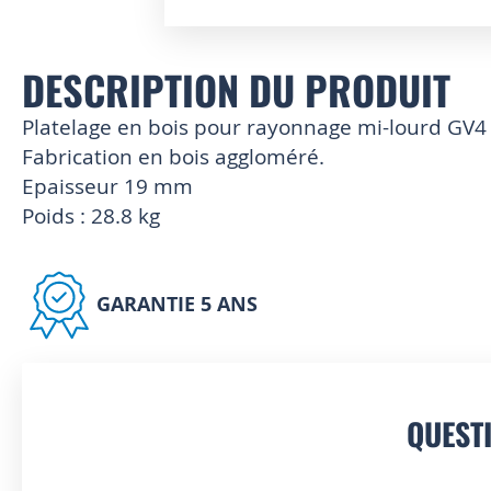
Skip
to
DESCRIPTION DU PRODUIT
the
beginning
of
Platelage en bois pour rayonnage mi-lourd GV4
the
Fabrication en bois aggloméré.
images
Epaisseur 19 mm
gallery
Poids : 28.8 kg
GARANTIE 5 ANS
QUEST