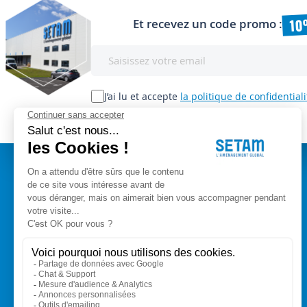
10
Et recevez un code promo :
Inscription
à
notre
lettre
J’ai lu et accepte
la politique de confidentiali
d’information
:
A PROPOS
Setam Siège Social
ZAE les bords d'Arve
Qui sommes-nous ?
153, rue de L'Arve
CGV
74950 SCIONZIER
Mentions légales
Nos experts vous conseillent
Modes de paiement