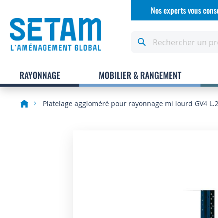
Allez
Nos experts vous conse
au
contenu
Rechercher
RAYONNAGE
MOBILIER & RANGEMENT
Platelage aggloméré pour rayonnage mi lourd GV4 L.
Skip
to
the
end
of
the
images
gallery