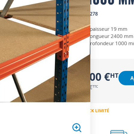
SKU
5713278
ZOOM SUR
Epaisseur 19 mm
Longueur 2400 mm
Profondeur 1000 
57,00 €
A
68,40 €
EN STOCK LIMITÉ