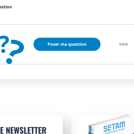
estion
?
?
Poser ma question
E NEWSLETTER