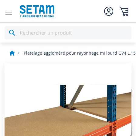
Mon pan
Rechercher
Platelage aggloméré pour rayonnage mi lourd GV4 L.1
Skip
to
the
end
of
the
images
gallery