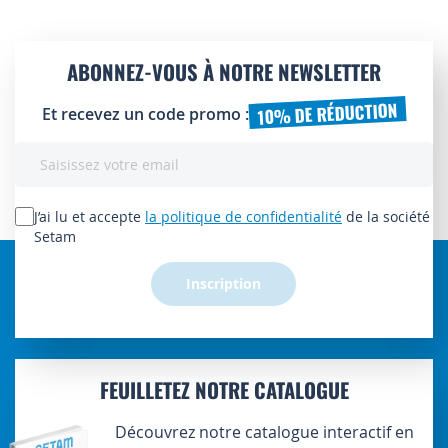
ABONNEZ-VOUS À NOTRE NEWSLETTER
10% DE RÉDUCTION
Et recevez un code promo :
Inscription
à
notre
lettre
J’ai lu et accepte
la politique de confidentialité
de la société
d’information
Setam
:
Inscription
FEUILLETEZ NOTRE CATALOGUE
Découvrez notre catalogue interactif en