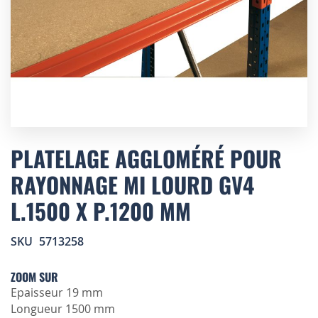
Skip
to
PLATELAGE AGGLOMÉRÉ POUR
the
RAYONNAGE MI LOURD GV4
beginning
of
L.1500 X P.1200 MM
the
images
gallery
SKU
5713258
ZOOM SUR
Epaisseur 19 mm
Longueur 1500 mm