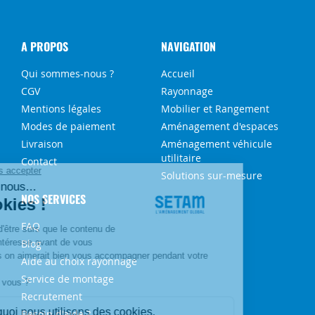
A PROPOS
NAVIGATION
Qui sommes-nous ?
Accueil
CGV
Rayonnage
Mentions légales
Mobilier et Rangement
Modes de paiement
Aménagement d'espaces
Livraison
Aménagement véhicule
utilitaire
Contact
Solutions sur-mesure
NOS SERVICES
FAQ
Blog
Aide au choix rayonnage
Service de montage
Recrutement
Besoin d'aide ?