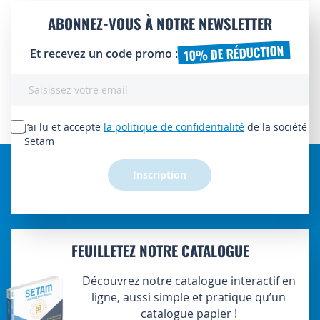
ABONNEZ-VOUS À NOTRE NEWSLETTER
10% DE RÉDUCTION
Et recevez un code promo :
Inscription
à
notre
lettre
J’ai lu et accepte
la politique de confidentialité
de la société
d’information
Setam
:
Inscription
FEUILLETEZ NOTRE CATALOGUE
Découvrez notre catalogue interactif en
ligne, aussi simple et pratique qu’un
catalogue papier !