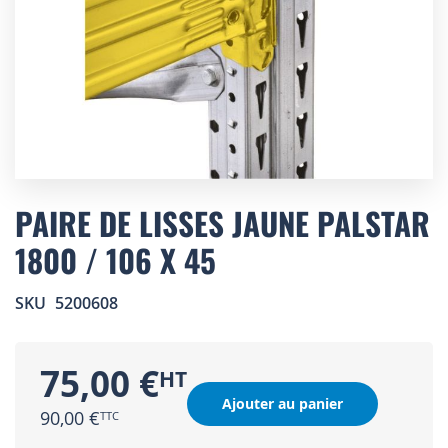
Skip
to
PAIRE DE LISSES JAUNE PALSTAR
the
1800 / 106 X 45
beginning
of
the
SKU
5200608
images
gallery
75,00 €
Ajouter au panier
90,00 €