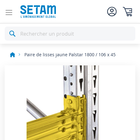
Mon pan
Rechercher
Paire de lisses jaune Palstar 1800 / 106 x 45
Skip
to
the
end
of
the
images
gallery