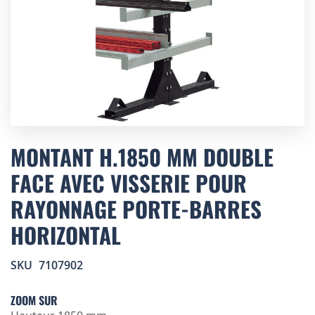
Skip
to
MONTANT H.1850 MM DOUBLE
the
FACE AVEC VISSERIE POUR
beginning
of
RAYONNAGE PORTE-BARRES
the
images
HORIZONTAL
gallery
SKU
7107902
ZOOM SUR