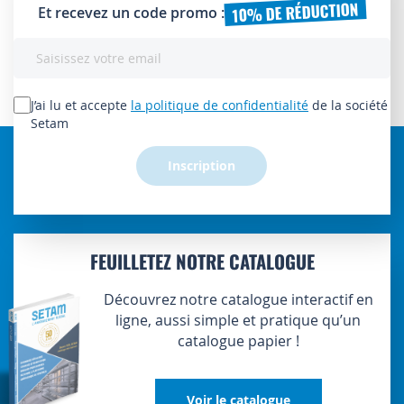
10% DE RÉDUCTION
Et recevez un code promo :
Inscription
à
notre
lettre
J’ai lu et accepte
la politique de confidentialité
de la société
d’information
Setam
:
Inscription
FEUILLETEZ NOTRE CATALOGUE
Découvrez notre catalogue interactif en
ligne, aussi simple et pratique qu’un
catalogue papier !
Voir le catalogue