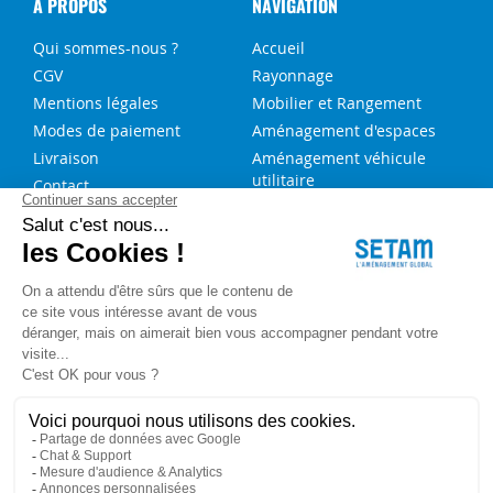
A PROPOS
NAVIGATION
Qui sommes-nous ?
Accueil
CGV
Rayonnage
Mentions légales
Mobilier et Rangement
Modes de paiement
Aménagement d'espaces
Livraison
Aménagement véhicule
utilitaire
Contact
Solutions sur-mesure
NOS SERVICES
FAQ
Blog
Aide au choix rayonnage
Service de montage
Recrutement
Besoin d'aide ?