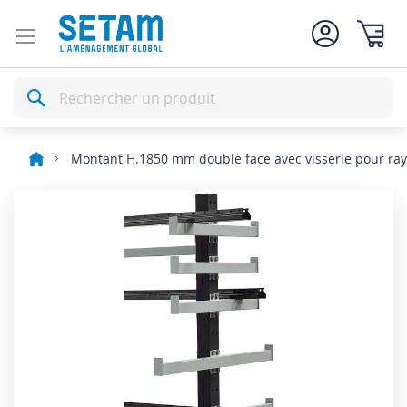
Mon pan
Rechercher
Montant H.1850 mm double face avec visserie pour ray
Skip
to
the
end
of
the
images
gallery