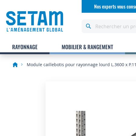
Allez
Nos experts vous conse
au
contenu
Rechercher
RAYONNAGE
MOBILIER & RANGEMENT
Module caillebotis pour rayonnage lourd L.3600 x P.
Skip
to
the
end
of
the
images
gallery