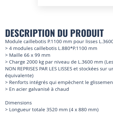
Skip
to
the
beginning
of
DESCRIPTION DU PRODUIT
the
images
Module caillebotis P.1100 mm pour lisses L.36
gallery
> 4 modules caillebotis L.880*P.1100 mm
> Maille 66 x 99 mm
> Charge 2000 kg par niveau de L.3600 mm (Les
NON REPRISES PAR LES LISSES et stockées sur un
équivalente)
> Renforts intégrés qui empèchent le glissemen
> En acier galvanisé à chaud
Dimensions
> Longueur totale 3520 mm (4 x 880 mm)