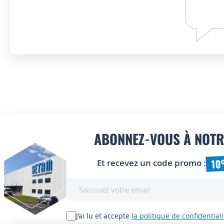
ABONNEZ-VOUS À NOTR
10
Et recevez un code promo :
Inscription
à
notre
lettre
J’ai lu et accepte
la politique de confidentiali
d’information