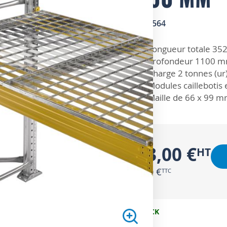
SKU
5650564
ZOOM SUR
Longueur totale 35
Profondeur 1100 
Charge 2 tonnes (ur
Modules caillebotis 
Maille de 66 x 99 m
283,00 €
339,60 €
EN STOCK