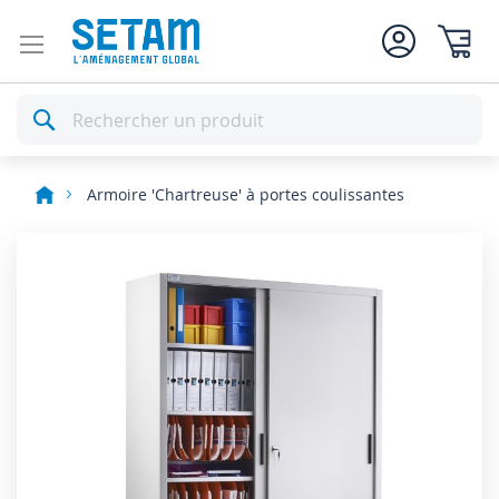
Mon pan
Rechercher
Armoire 'Chartreuse' à portes coulissantes
Skip
to
the
end
of
the
images
gallery