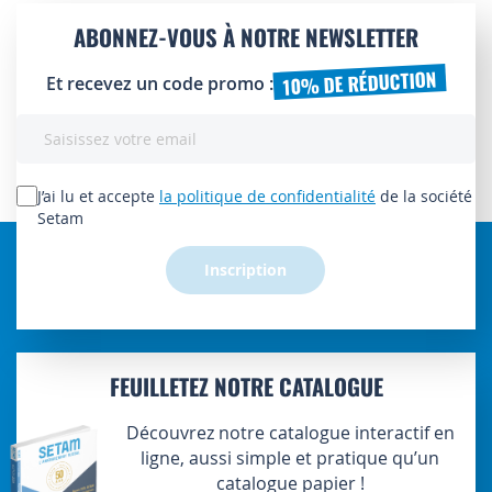
ABONNEZ-VOUS À NOTRE NEWSLETTER
10% DE RÉDUCTION
Et recevez un code promo :
Inscription
à
notre
lettre
J’ai lu et accepte
la politique de confidentialité
de la société
d’information
Setam
:
Inscription
FEUILLETEZ NOTRE CATALOGUE
Découvrez notre catalogue interactif en
ligne, aussi simple et pratique qu’un
catalogue papier !