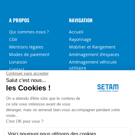
A PROPOS
NAVIGATION
Qui sommes-nous ?
Accueil
CGV
Rayonnage
Mentions légales
Mobilier et Rangement
Modes de paiement
Aménagement d'espaces
Livraison
Aménagement véhicule
utilitaire
Contact
Solutions sur-mesure
NOS SERVICES
FAQ
Blog
Aide au choix rayonnage
Service de montage
Recrutement
Besoin d'aide ?