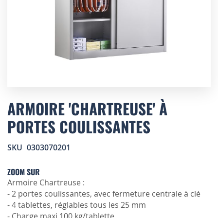
Skip
to
ARMOIRE 'CHARTREUSE' À
the
PORTES COULISSANTES
beginning
of
the
SKU
0303070201
images
gallery
ZOOM SUR
Armoire Chartreuse :
- 2 portes coulissantes, avec fermeture centrale à clé
- 4 tablettes, réglables tous les 25 mm
- Charge maxi 100 kg/tablette