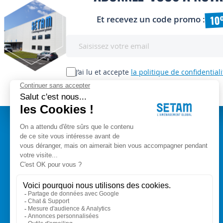
10
Et recevez un code promo :
Inscription
à
notre
lettre
J’ai lu et accepte
la politique de confidentiali
d’information
:
A PROPOS
Setam Siège Social
ZAE les bords d'Arve
Qui sommes-nous ?
153, rue de L'Arve
CGV
74950 SCIONZIER
Mentions légales
Nos experts vous conseillent
Modes de paiement