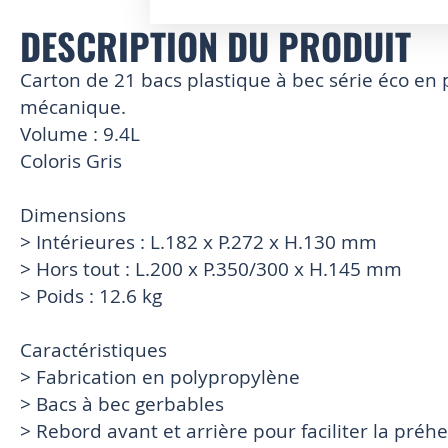
DESCRIPTION DU PRODUIT
Skip
to
the
Carton de 21 bacs plastique à bec série éco en
beginning
mécanique.
of
Volume : 9.4L
the
images
Coloris Gris
gallery
Dimensions
> Intérieures : L.182 x P.272 x H.130 mm
> Hors tout : L.200 x P.350/300 x H.145 mm
> Poids : 12.6 kg
Caractéristiques
> Fabrication en polypropylène
> Bacs à bec gerbables
> Rebord avant et arrière pour faciliter la préh