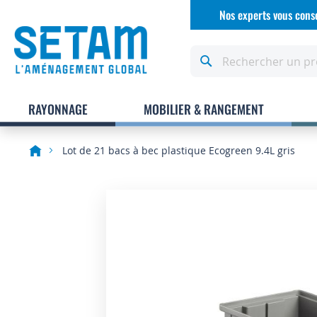
Allez
Nos experts vous conse
au
contenu
Rechercher
RAYONNAGE
MOBILIER & RANGEMENT
Lot de 21 bacs à bec plastique Ecogreen 9.4L gris
Skip
to
the
end
of
the
images
gallery