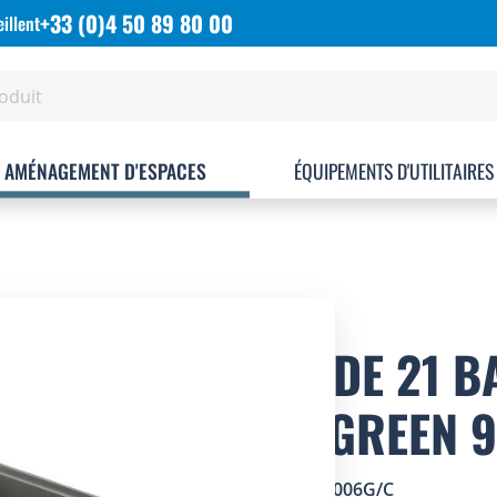
+33 (0)4 50 89 80 00
illent
AMÉNAGEMENT D'ESPACES
ÉQUIPEMENTS D'UTILITAIRES
LOT DE 21 B
ECOGREEN 9
SKU
2002006G/C