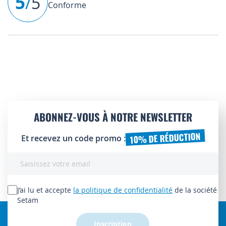
5
/
5
Conforme
ABONNEZ-VOUS À NOTRE NEWSLETTER
10% DE RÉDUCTION
Et recevez un code promo :
Inscription
à
notre
lettre
J’ai lu et accepte
la politique de confidentialité
de la société
d’information
Setam
:
Inscription