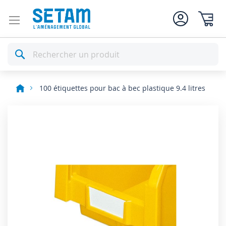
Mon pan
Rechercher
100 étiquettes pour bac à bec plastique 9.4 litres
Skip
to
the
end
of
the
images
gallery