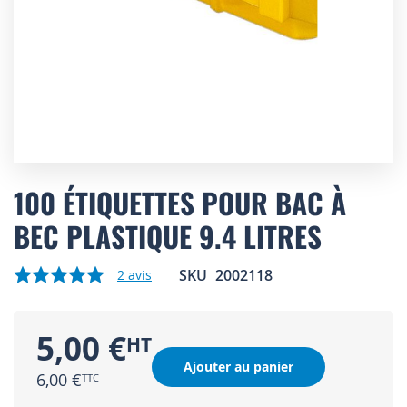
Skip
to
100 ÉTIQUETTES POUR BAC À
the
BEC PLASTIQUE 9.4 LITRES
beginning
of
the
SKU
2002118
2
avis
images
gallery
5,00 €
Ajouter au panier
6,00 €