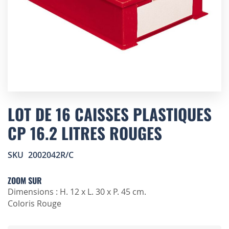
Skip
to
LOT DE 16 CAISSES PLASTIQUES
the
CP 16.2 LITRES ROUGES
beginning
of
the
SKU
2002042R/C
images
gallery
ZOOM SUR
Dimensions : H. 12 x L. 30 x P. 45 cm.
Coloris Rouge