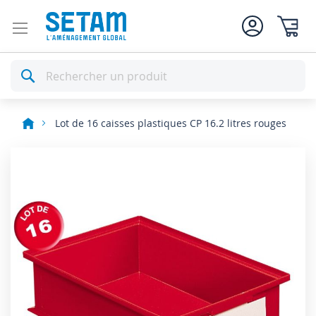
Mon pan
Rechercher
Lot de 16 caisses plastiques CP 16.2 litres rouges
Skip
to
the
end
of
the
images
gallery