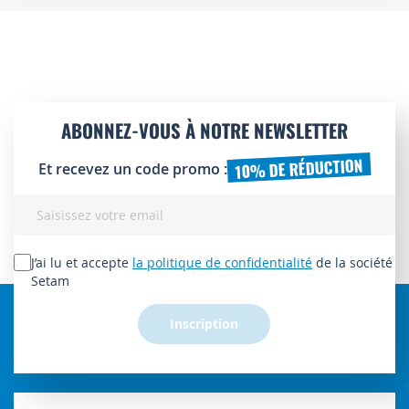
ABONNEZ-VOUS À NOTRE NEWSLETTER
10% DE RÉDUCTION
Et recevez un code promo :
Inscription
à
notre
lettre
J’ai lu et accepte
la politique de confidentialité
de la société
d’information
Setam
:
Inscription