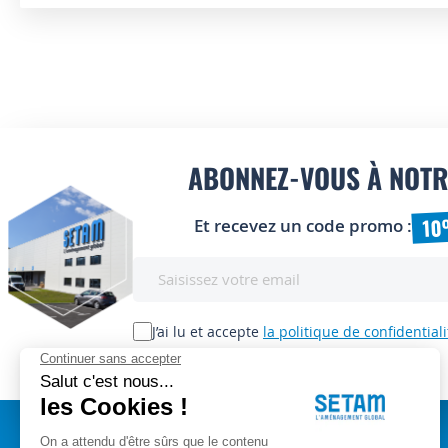
ABONNEZ-VOUS À NOTR
10
Et recevez un code promo :
Inscription
à
notre
lettre
J’ai lu et accepte
la politique de confidentiali
d’information
: