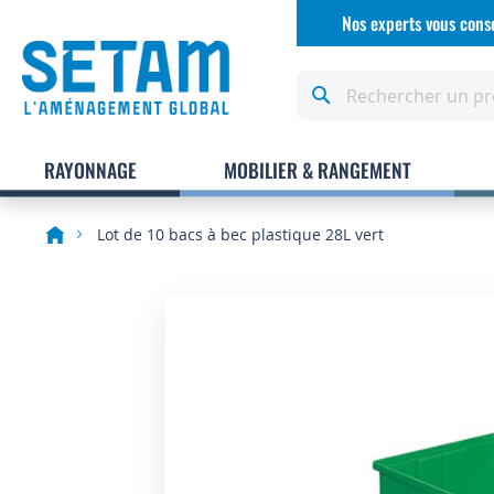
Allez
Nos experts vous conse
au
contenu
Rechercher
RAYONNAGE
MOBILIER & RANGEMENT
Lot de 10 bacs à bec plastique 28L vert
Skip
to
the
end
of
the
images
gallery