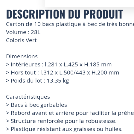
DESCRIPTION DU PRODUIT
Skip
to
the
Carton de 10 bacs plastique à bec de très bon
beginning
Volume : 28L
of
Coloris Vert
the
images
gallery
Dimensions
> Intérieures : l.281 x L.425 x H.185 mm
> Hors tout : l.312 x L.500/443 x H.200 mm
> Poids du lot : 13.35 kg
Caractéristiques
> Bacs à bec gerbables
> Rebord avant et arrière pour faciliter la préh
> Structure renforcée pour la robustesse.
> Plastique résistant aux graisses ou huiles.