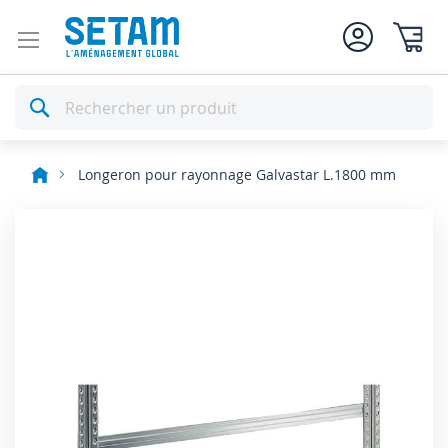
Mon pan
Rechercher
Longeron pour rayonnage Galvastar L.1800 mm
Skip
to
the
end
of
the
images
gallery