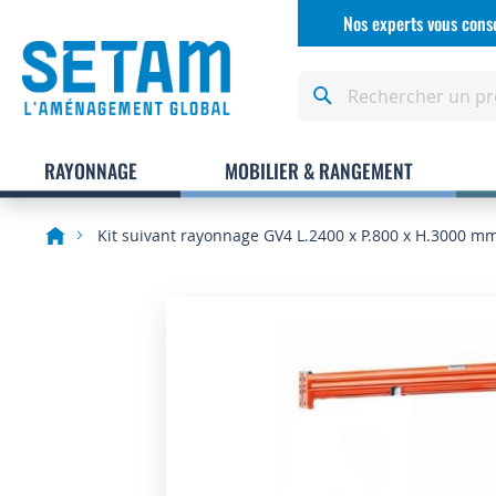
Allez
Nos experts vous conse
au
contenu
Rechercher
RAYONNAGE
MOBILIER & RANGEMENT
Kit suivant rayonnage GV4 L.2400 x P.800 x H.3000 m
Skip
to
the
end
of
the
images
gallery