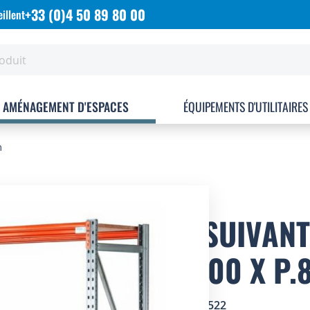
+33 (0)4 50 89 80 00
illent
AMÉNAGEMENT D'ESPACES
ÉQUIPEMENTS D'UTILITAIRES
m
KIT SUIVAN
L.2400 X P
SKU
5713522