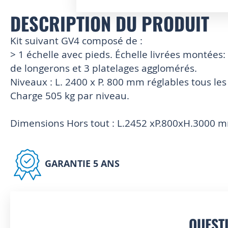
DESCRIPTION DU PRODUIT
Skip
to
the
Kit suivant GV4 composé de :
beginning
> 1 échelle avec pieds. Échelle livrées montées:
of
de longerons et 3 platelages agglomérés.
the
images
Niveaux : L. 2400 x P. 800 mm réglables tous le
gallery
Charge 505 kg par niveau.
Dimensions Hors tout : L.2452 xP.800xH.3000 
GARANTIE 5 ANS
QUEST