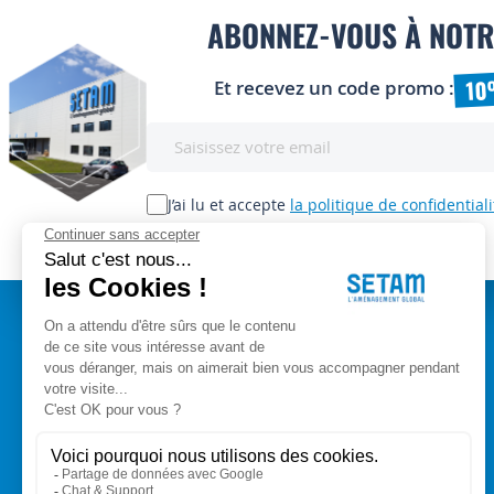
ABONNEZ-VOUS À NOTR
10
Et recevez un code promo :
Inscription
à
notre
lettre
J’ai lu et accepte
la politique de confidentiali
d’information
:
A PROPOS
Setam Siège Social
ZAE les bords d'Arve
Qui sommes-nous ?
153, rue de L'Arve
CGV
74950 SCIONZIER