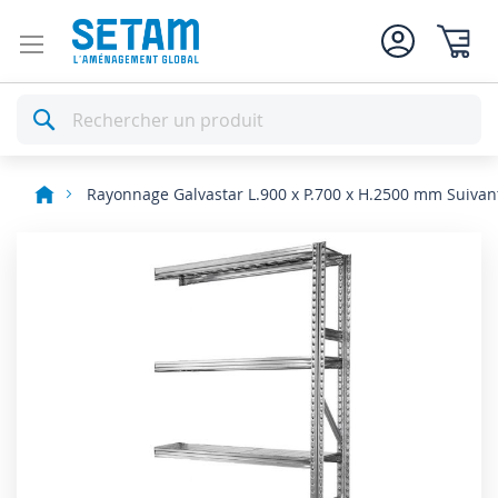
Mon pan
Rechercher
Rayonnage Galvastar L.900 x P.700 x H.2500 mm Suivan
Skip
to
the
end
of
the
images
gallery