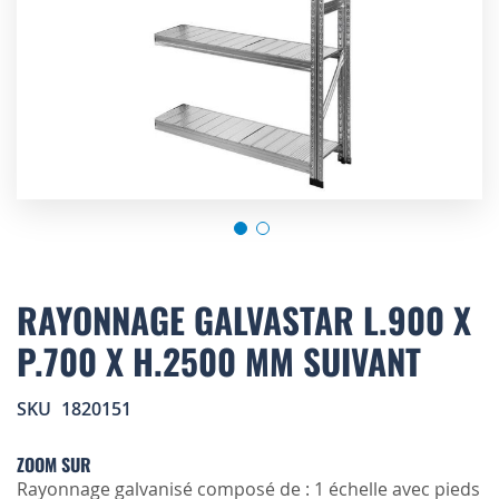
Skip
to
RAYONNAGE GALVASTAR L.900 X
the
P.700 X H.2500 MM SUIVANT
beginning
of
the
SKU
1820151
images
gallery
ZOOM SUR
Rayonnage galvanisé composé de : 1 échelle avec pieds