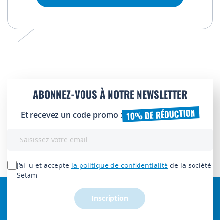
ABONNEZ-VOUS À NOTRE NEWSLETTER
10% DE RÉDUCTION
Et recevez un code promo :
Inscription
à
notre
lettre
J’ai lu et accepte
la politique de confidentialité
de la société
d’information
Setam
:
Inscription