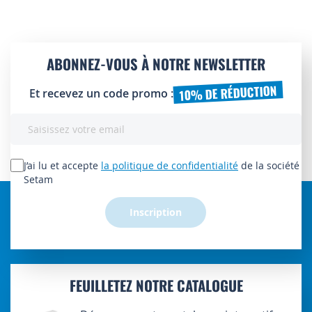
ABONNEZ-VOUS À NOTRE NEWSLETTER
10% DE RÉDUCTION
Et recevez un code promo :
Inscription
à
notre
lettre
J’ai lu et accepte
la politique de confidentialité
de la société
d’information
Setam
:
Inscription
FEUILLETEZ NOTRE CATALOGUE