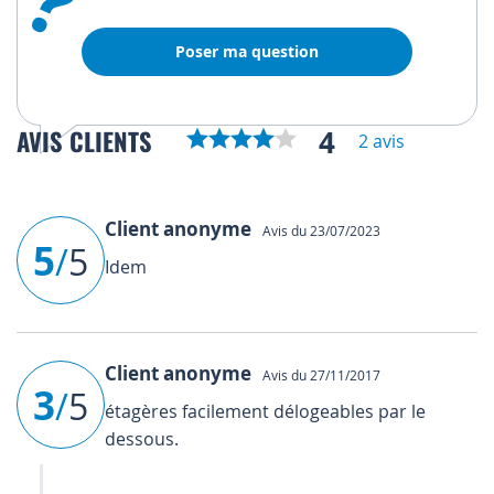
?
Poser ma question
4
AVIS CLIENTS
2 avis
Client anonyme
Avis du 23/07/2023
5
/
5
Idem
Client anonyme
Avis du 27/11/2017
3
/
5
étagères facilement délogeables par le
dessous.