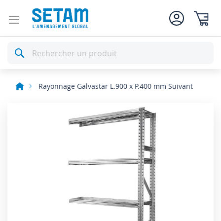
Mon pan
Rechercher
Rayonnage Galvastar L.900 x P.400 mm Suivant
Skip
to
the
end
of
the
images
gallery