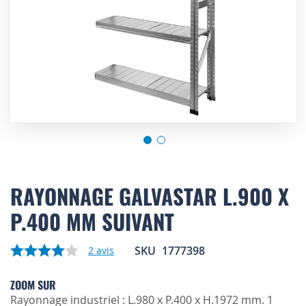
Skip
to
RAYONNAGE GALVASTAR L.900 X
the
P.400 MM SUIVANT
beginning
of
the
SKU
1777398
2
avis
images
gallery
ZOOM SUR
Rayonnage industriel : L.980 x P.400 x H.1972 mm. 1