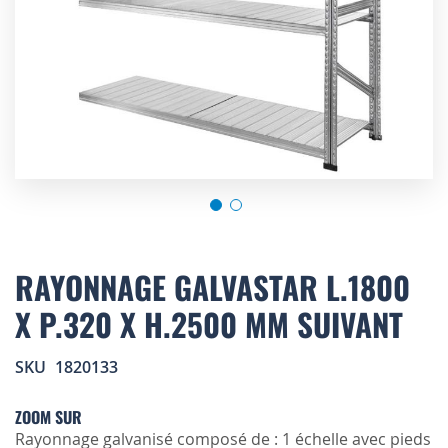
Skip
to
RAYONNAGE GALVASTAR L.1800
the
X P.320 X H.2500 MM SUIVANT
beginning
of
the
SKU
1820133
images
gallery
ZOOM SUR
Rayonnage galvanisé composé de : 1 échelle avec pieds