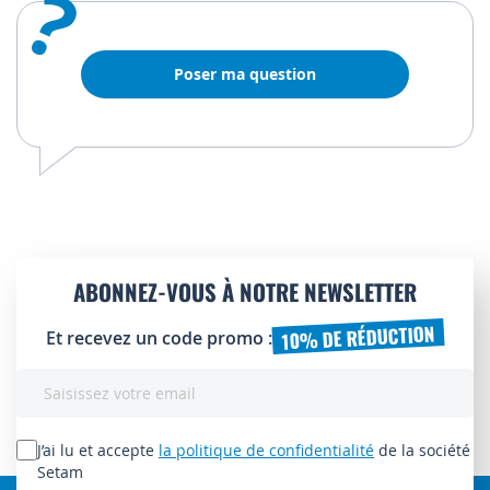
?
Poser ma question
ABONNEZ-VOUS À NOTRE NEWSLETTER
10% DE RÉDUCTION
Et recevez un code promo :
Inscription
à
notre
lettre
J’ai lu et accepte
la politique de confidentialité
de la société
d’information
Setam
: