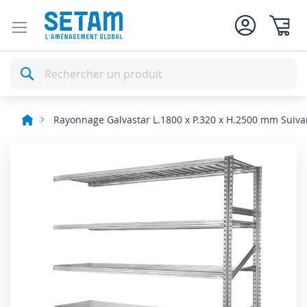
Mon pan
Rechercher
Rayonnage Galvastar L.1800 x P.320 x H.2500 mm Suiva
Skip
to
the
end
of
the
images
gallery