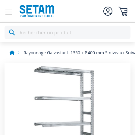
Mon pan
Rechercher
Rayonnage Galvastar L.1350 x P.400 mm 5 niveaux Suiv
Skip
to
the
end
of
the
images
gallery