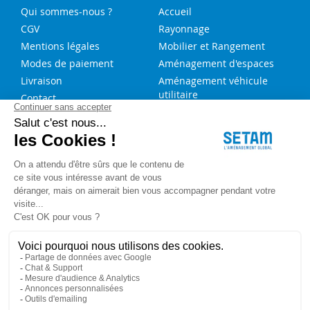
Qui sommes-nous ?
Accueil
CGV
Rayonnage
Mentions légales
Mobilier et Rangement
Modes de paiement
Aménagement d'espaces
Livraison
Aménagement véhicule
utilitaire
Contact
Solutions sur-mesure
NOS SERVICES
FAQ
Blog
Aide au choix rayonnage
Service de montage
Recrutement
Besoin d'aide ?