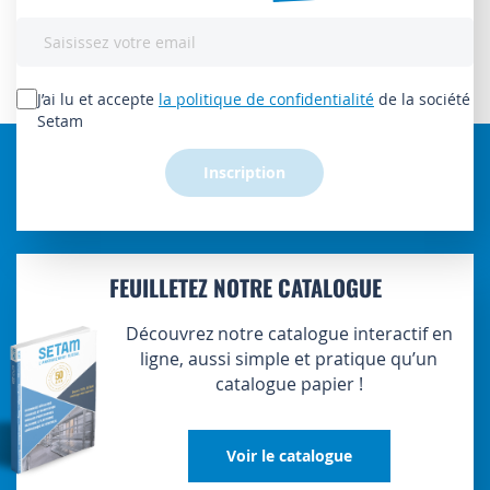
Inscription
à
notre
lettre
J’ai lu et accepte
la politique de confidentialité
de la société
d’information
Setam
:
Inscription
FEUILLETEZ NOTRE CATALOGUE
Découvrez notre catalogue interactif en
ligne, aussi simple et pratique qu’un
catalogue papier !
Voir le catalogue