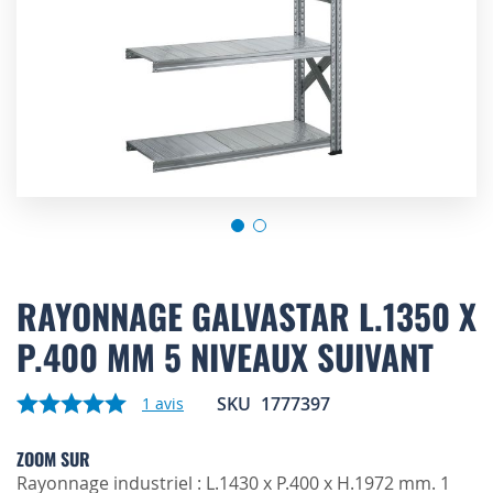
Skip
to
RAYONNAGE GALVASTAR L.1350 X
the
P.400 MM 5 NIVEAUX SUIVANT
beginning
of
the
SKU
1777397
1
avis
images
gallery
ZOOM SUR
Rayonnage industriel : L.1430 x P.400 x H.1972 mm. 1