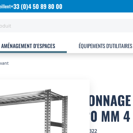
+33 (0)4 50 89 80 00
illent
AMÉNAGEMENT D'ESPACES
ÉQUIPEMENTS D'UTILITAIRES
ivant
RAYONNAGE 
P.320 MM 4
SKU
1777322