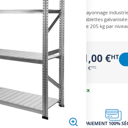
ZOOM SUR
Rayonnage industrie
tablettes galvanisée
de 205 kg par nivea
131,00 €
157,20 €
EN STOCK
PAIEMENT 100% SÉ