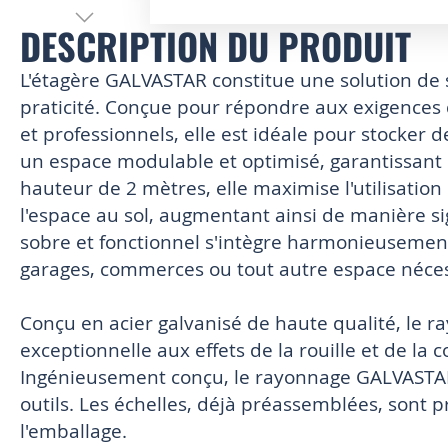
DESCRIPTION DU PRODUIT
Skip
to
the
L'étagère GALVASTAR constitue une solution de s
beginning
praticité. Conçue pour répondre aux exigences
of
et professionnels, elle est idéale pour stocker 
the
images
un espace modulable et optimisé, garantissant u
gallery
hauteur de 2 mètres, elle maximise l'utilisation 
l'espace au sol, augmentant ainsi de manière sig
sobre et fonctionnel s'intègre harmonieusement
garages, commerces ou tout autre espace néces
Conçu en acier galvanisé de haute qualité, le 
exceptionnelle aux effets de la rouille et de la c
Ingénieusement conçu, le rayonnage GALVASTAR 
outils. Les échelles, déjà préassemblées, sont pr
l'emballage.