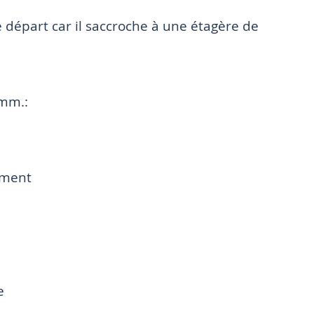
départ car il saccroche à une étagère de
 mm.:
ément
e