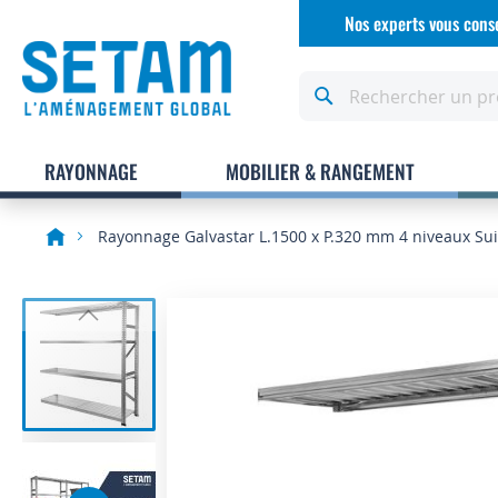
Allez
Nos experts vous conse
au
contenu
Rechercher
RAYONNAGE
MOBILIER & RANGEMENT
Rayonnage Galvastar L.1500 x P.320 mm 4 niveaux Su
Skip
to
the
end
of
the
images
gallery