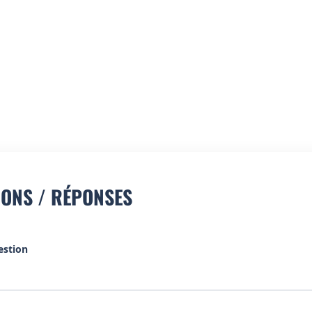
IONS / RÉPONSES
estion