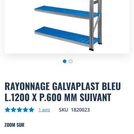
Skip
to
RAYONNAGE GALVAPLAST BLEU
the
L.1200 X P.600 MM SUIVANT
beginning
of
the
SKU
1820023
1
avis
images
gallery
ZOOM SUR