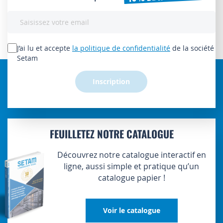
Inscription
à
notre
lettre
J’ai lu et accepte
la politique de confidentialité
de la société
d’information
Setam
:
Inscription
FEUILLETEZ NOTRE CATALOGUE
Découvrez notre catalogue interactif en
ligne, aussi simple et pratique qu’un
catalogue papier !
Voir le catalogue