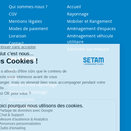
Qui sommes-nous ?
Accueil
CGV
Rayonnage
Mentions légales
Mobilier et Rangement
Modes de paiement
Aménagement d'espaces
Livraison
Aménagement véhicule
utilitaire
Contact
Solutions sur-mesure
NOS SERVICES
FAQ
Blog
Aide au choix rayonnage
Service de montage
Recrutement
Besoin d'aide ?