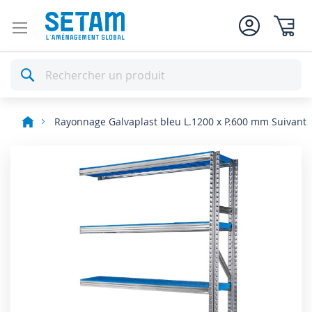
Mon pan
Rechercher
Rayonnage Galvaplast bleu L.1200 x P.600 mm Suivant
Skip
to
the
end
of
the
images
gallery