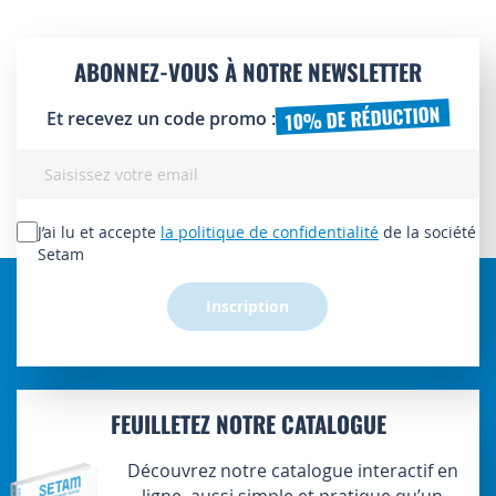
ABONNEZ-VOUS À NOTRE NEWSLETTER
10% DE RÉDUCTION
Et recevez un code promo :
Inscription
à
notre
lettre
J’ai lu et accepte
la politique de confidentialité
de la société
d’information
Setam
:
Inscription
FEUILLETEZ NOTRE CATALOGUE
Découvrez notre catalogue interactif en