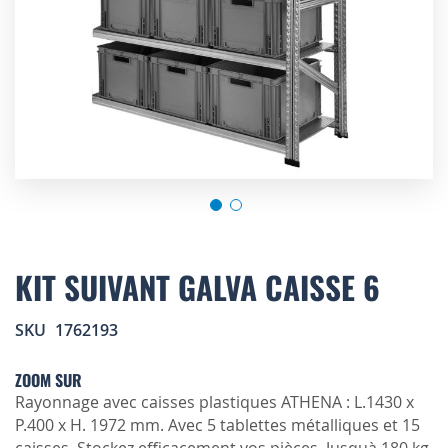
Skip
to
KIT SUIVANT GALVA CAISSE 6
the
beginning
SKU
1762193
of
the
images
ZOOM SUR
gallery
Rayonnage avec caisses plastiques ATHENA : L.1430 x
P.400 x H. 1972 mm. Avec 5 tablettes métalliques et 15