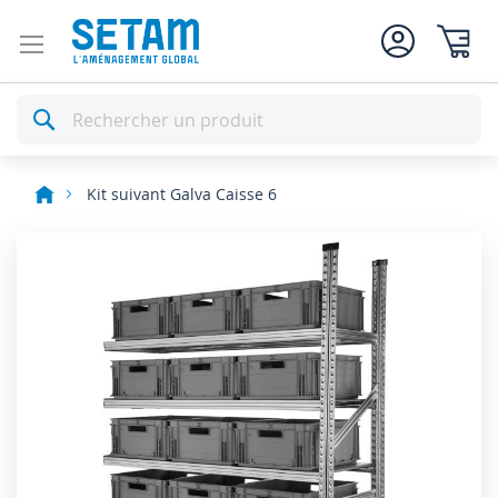
Mon pan
Rechercher
Kit suivant Galva Caisse 6
Skip
to
the
end
of
the
images
gallery