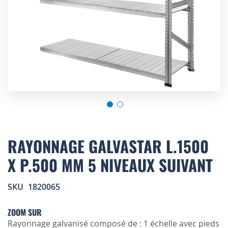
Skip
to
RAYONNAGE GALVASTAR L.1500
the
X P.500 MM 5 NIVEAUX SUIVANT
beginning
of
the
SKU
1820065
images
gallery
ZOOM SUR
Rayonnage galvanisé composé de : 1 échelle avec pieds