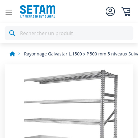
Mon pan
Rechercher
Rayonnage Galvastar L.1500 x P.500 mm 5 niveaux Suiv
Skip
to
the
end
of
the
images
gallery