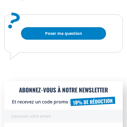
?
Poser ma question
ABONNEZ-VOUS À NOTRE NEWSLETTER
10% DE RÉDUCTION
Et recevez un code promo :
Inscription
à
notre