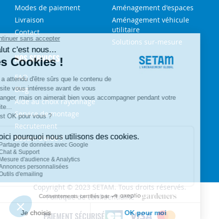
Modes de paiement
Aménagement d'espaces
Livraison
Aménagement véhicule
utilitaire
Contact
Solutions sur-mesure
NOS SERVICES
FAQ
Blog
Aide au choix rayonnage
Service de montage
Recrutement
Besoin d'aide ?
Copyright © 2023 SETAM. Tous droits réservés.
Politique de confidentialité
PAIEMENT SÉCURISÉ