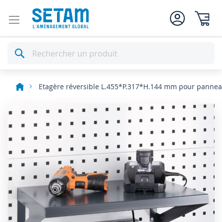
Mon pan
Rechercher
Etagère réversible L.455*P.317*H.144 mm pour panneau
Skip
to
the
end
of
the
images
gallery