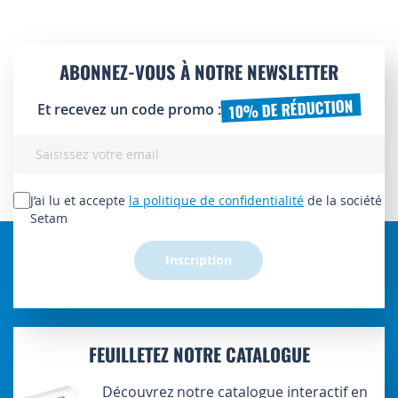
ABONNEZ-VOUS À NOTRE NEWSLETTER
10% DE RÉDUCTION
Et recevez un code promo :
Inscription
à
notre
lettre
J’ai lu et accepte
la politique de confidentialité
de la société
d’information
Setam
:
Inscription
FEUILLETEZ NOTRE CATALOGUE
Découvrez notre catalogue interactif en