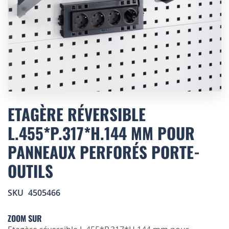
Skip
to
ETAGÈRE RÉVERSIBLE
the
L.455*P.317*H.144 MM POUR
beginning
of
PANNEAUX PERFORÉS PORTE-
the
images
OUTILS
gallery
SKU
4505466
ZOOM SUR