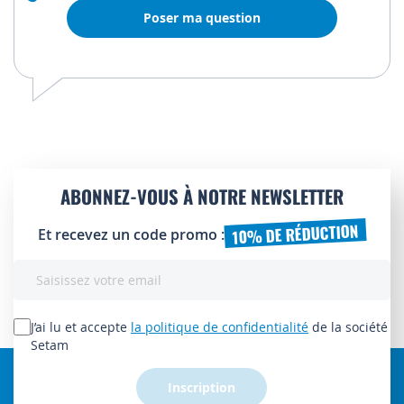
Poser ma question
ABONNEZ-VOUS À NOTRE NEWSLETTER
10% DE RÉDUCTION
Et recevez un code promo :
Inscription
à
notre
lettre
J’ai lu et accepte
la politique de confidentialité
de la société
d’information
Setam
:
Inscription