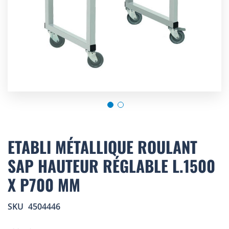
Skip
to
ETABLI MÉTALLIQUE ROULANT
the
SAP HAUTEUR RÉGLABLE L.1500
beginning
of
X P700 MM
the
images
gallery
SKU
4504446