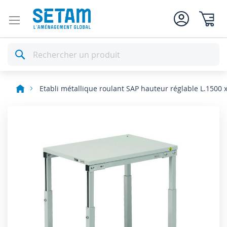
Mon pan
Rechercher
Etabli métallique roulant SAP hauteur réglable L.1500
Skip
to
the
end
of
the
images
gallery