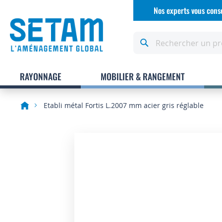
Allez
Nos experts vous conse
au
contenu
Rechercher
RAYONNAGE
MOBILIER & RANGEMENT
Etabli métal Fortis L.2007 mm acier gris réglable
Skip
to
the
end
of
the
images
gallery