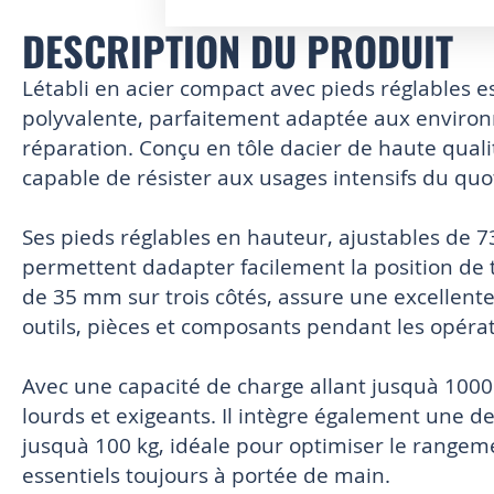
DESCRIPTION DU PRODUIT
Skip
to
the
Létabli en acier compact avec pieds réglables e
beginning
polyvalente, parfaitement adaptée aux environn
of
réparation. Conçu en tôle dacier de haute qualit
the
images
capable de résister aux usages intensifs du quo
gallery
Ses pieds réglables en hauteur, ajustables de
permettent dadapter facilement la position de t
de 35 mm sur trois côtés, assure une excellente 
outils, pièces et composants pendant les opérat
Avec une capacité de charge allant jusquà 1000 
lourds et exigeants. Il intègre également une d
jusquà 100 kg, idéale pour optimiser le rangem
essentiels toujours à portée de main.