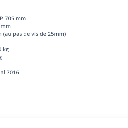
 P. 705 mm
00 mm
m (au pas de vis de 25mm)
0 kg
g
Ral 7016