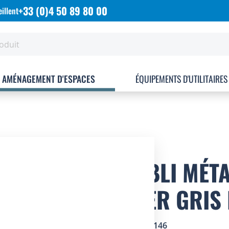
+33 (0)4 50 89 80 00
illent
AMÉNAGEMENT D'ESPACES
ÉQUIPEMENTS D'UTILITAIRES
ETABLI MÉT
ACIER GRIS
SKU
4505146