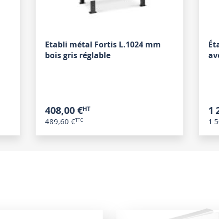
Etabli métal Fortis L.1024 mm
Ét
bois gris réglable
av
408,00 €
1 
489,60 €
1 5