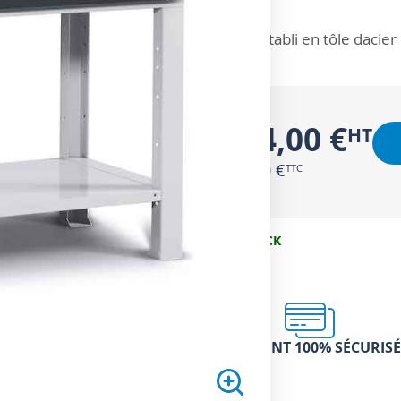
ZOOM SUR
Établi en tôle daci
344,00 €
412,80 €
EN STOCK
PAIEMENT 100% SÉCURISÉ