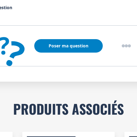
estion
?
?
Poser ma question
PRODUITS ASSOCIÉS