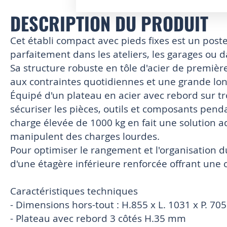
DESCRIPTION DU PRODUIT
Skip
to
the
Cet établi compact avec pieds fixes est un poste
beginning
parfaitement dans les ateliers, les garages ou d
of
Sa structure robuste en tôle d'acier de première
the
images
aux contraintes quotidiennes et une grande lon
gallery
Équipé d'un plateau en acier avec rebord sur t
sécuriser les pièces, outils et composants penda
charge élevée de 1000 kg en fait une solution a
manipulent des charges lourdes.
Pour optimiser le rangement et l'organisation du
d'une étagère inférieure renforcée offrant une
Caractéristiques techniques
- Dimensions hors-tout : H.855 x L. 1031 x P. 7
- Plateau avec rebord 3 côtés H.35 mm