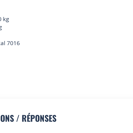
0 kg
g
Ral 7016
IONS / RÉPONSES