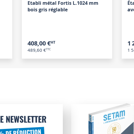
Etabli métal Fortis L.1024 mm
Ét
bois gris réglable
av
408,00 €
1 
489,60 €
1 5
E NEWSLETTER
% DE RÉDUCTION