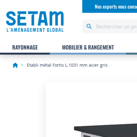
Allez
Nos experts vous conse
au
contenu
Rechercher
RAYONNAGE
MOBILIER & RANGEMENT
Etabli métal Fortis L.1031 mm acier gris
Skip
to
the
end
of
the
images
gallery