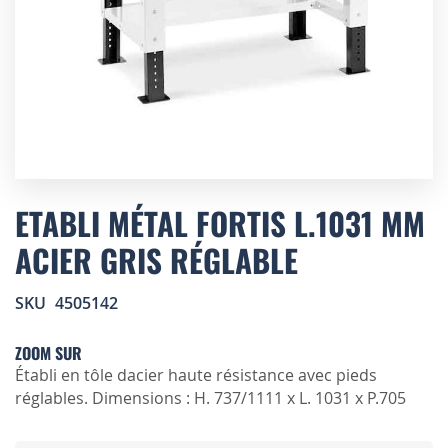
Skip
to
ETABLI MÉTAL FORTIS L.1031 MM
the
ACIER GRIS RÉGLABLE
beginning
of
the
SKU
4505142
images
gallery
ZOOM SUR
Établi en tôle dacier haute résistance avec pieds
réglables. Dimensions : H. 737/1111 x L. 1031 x P.705