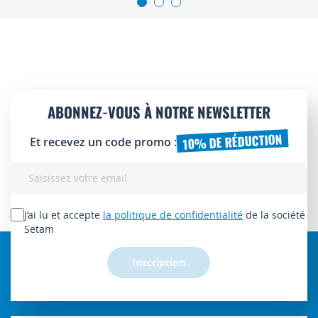
ABONNEZ-VOUS À NOTRE NEWSLETTER
10% DE RÉDUCTION
Et recevez un code promo :
Inscription
à
notre
lettre
J’ai lu et accepte
la politique de confidentialité
de la société
d’information
Setam
:
Inscription