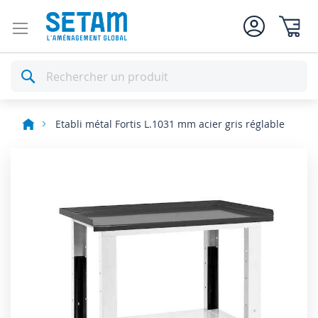
Mon pan
Rechercher
Etabli métal Fortis L.1031 mm acier gris réglable
Skip
to
the
end
of
the
images
gallery