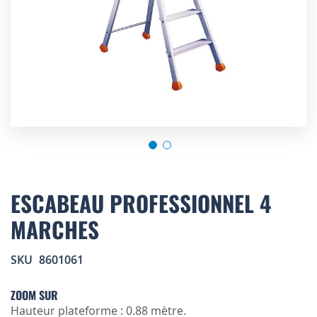
Skip
to
ESCABEAU PROFESSIONNEL 4
the
MARCHES
beginning
of
the
SKU
8601061
images
gallery
ZOOM SUR
Hauteur plateforme : 0.88 mètre.