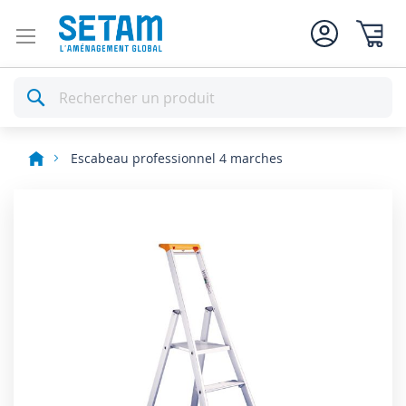
Mon pan
Rechercher
Escabeau professionnel 4 marches
Skip
to
the
end
of
the
images
gallery