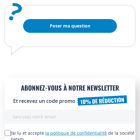
?
Poser ma question
ABONNEZ-VOUS À NOTRE NEWSLETTER
10% DE RÉDUCTION
Et recevez un code promo :
Inscription
à
notre
lettre
J’ai lu et accepte
la politique de confidentialité
de la société
d’information
Setam