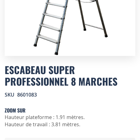
Skip
to
ESCABEAU SUPER
the
PROFESSIONNEL 8 MARCHES
beginning
of
the
SKU
8601083
images
gallery
ZOOM SUR
Hauteur plateforme : 1.91 mètres.
Hauteur de travail : 3.81 mètres.