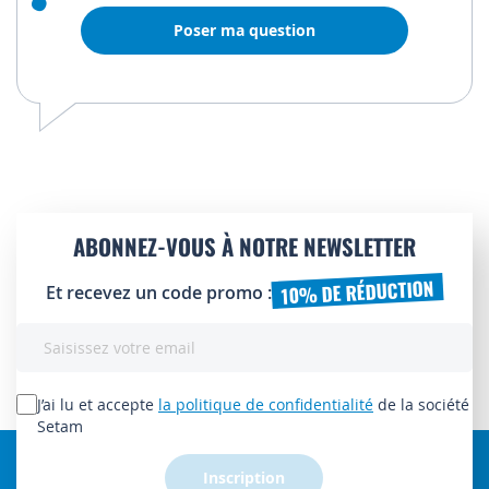
Poser ma question
ABONNEZ-VOUS À NOTRE NEWSLETTER
10% DE RÉDUCTION
Et recevez un code promo :
Inscription
à
notre
lettre
J’ai lu et accepte
la politique de confidentialité
de la société
d’information
Setam
:
Inscription