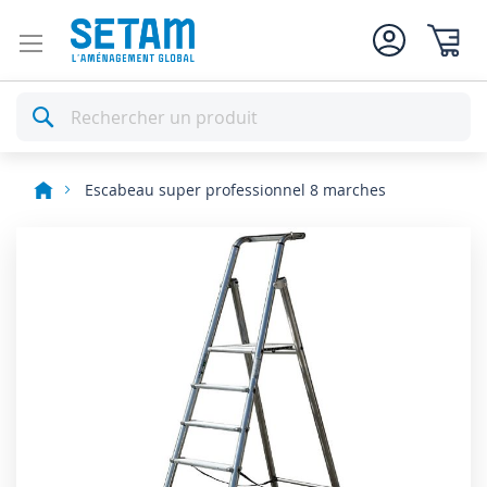
Mon pan
Rechercher
Escabeau super professionnel 8 marches
Skip
to
the
end
of
the
images
gallery