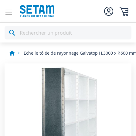
Mon pan
Rechercher
Echelle tôlée de rayonnage Galvatop H.3000 x P.600 m
Skip
to
the
end
of
the
images
gallery