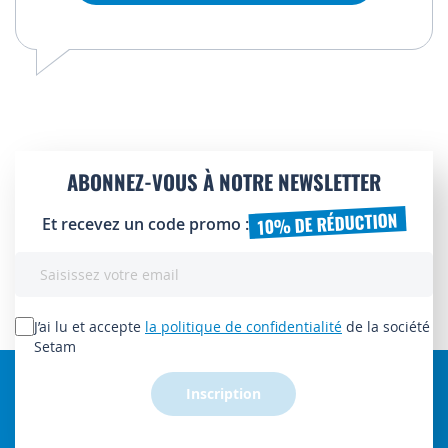
ABONNEZ-VOUS À NOTRE NEWSLETTER
10% DE RÉDUCTION
Et recevez un code promo :
Inscription
à
notre
lettre
J’ai lu et accepte
la politique de confidentialité
de la société
d’information
Setam
:
Inscription