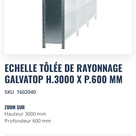
Skip
to
ECHELLE TÔLÉE DE RAYONNAGE
the
GALVATOP H.3000 X P.600 MM
beginning
of
the
SKU
1602040
images
gallery
ZOOM SUR
Hauteur 3000 mm
Profondeur 600 mm