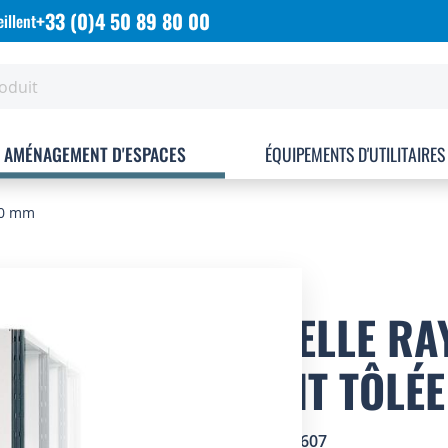
+33 (0)4 50 89 80 00
illent
AMÉNAGEMENT D'ESPACES
ÉQUIPEMENTS D'UTILITAIRES
500 mm
ECHELLE RA
PEINT TÔLÉ
SKU
1602607