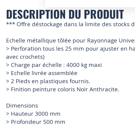
DESCRIPTION DU PRODUIT
Skip
to
the
*** Offre déstockage dans la limite des stocks 
beginning
of
Echelle métallique tôlée pour Rayonnage Unive
the
images
> Perforation tous les 25 mm pour ajuster en ha
gallery
avec crochets)
> Charge par échelle : 4000 kg maxi
> Echelle livrée assemblée
> 2 Pieds en plastiques fournis.
> Finition peinture coloris Noir Anthracite.
Dimensions
> Hauteur 3000 mm
> Profondeur 500 mm