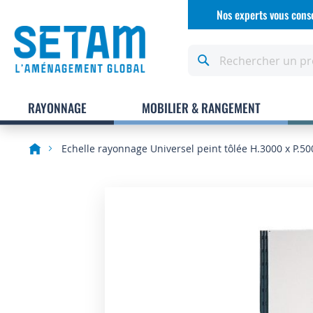
Allez
Nos experts vous conse
au
contenu
Rechercher
RAYONNAGE
MOBILIER & RANGEMENT
Echelle rayonnage Universel peint tôlée H.3000 x P.
Skip
to
the
end
of
the
images
gallery