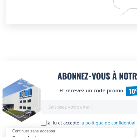
ABONNEZ-VOUS À NOTR
10
Et recevez un code promo :
Inscription
à
notre
lettre
J’ai lu et accepte
la politique de confidentiali
d’information
: