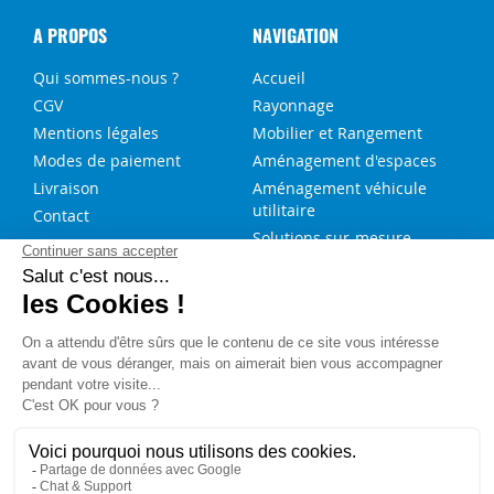
A PROPOS
NAVIGATION
Qui sommes-nous ?
Accueil
CGV
Rayonnage
Mentions légales
Mobilier et Rangement
Modes de paiement
Aménagement d'espaces
Livraison
Aménagement véhicule
utilitaire
Contact
Solutions sur-mesure
NOS SERVICES
FAQ
Blog
Aide au choix rayonnage
Service de montage
Recrutement
Besoin d'aide ?