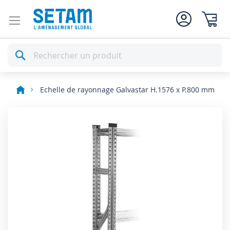
Mon pan
Rechercher
Echelle de rayonnage Galvastar H.1576 x P.800 mm
Skip
to
the
end
of
the
images
gallery