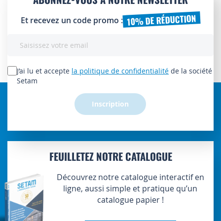
10% DE RÉDUCTION
Et recevez un code promo :
Inscription
à
notre
lettre
J’ai lu et accepte
la politique de confidentialité
de la société
d’information
Setam
:
Inscription
FEUILLETEZ NOTRE CATALOGUE
Découvrez notre catalogue interactif en
ligne, aussi simple et pratique qu’un
catalogue papier !