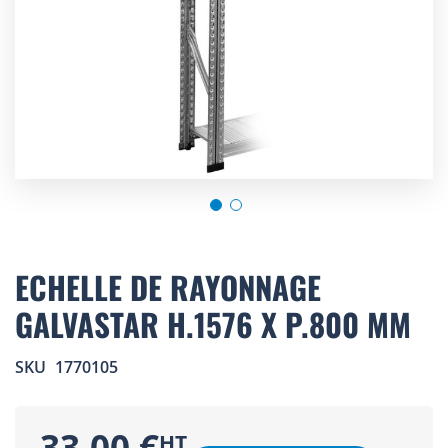
Skip
to
ECHELLE DE RAYONNAGE
the
GALVASTAR H.1576 X P.800 MM
beginning
of
the
SKU
1770105
images
gallery