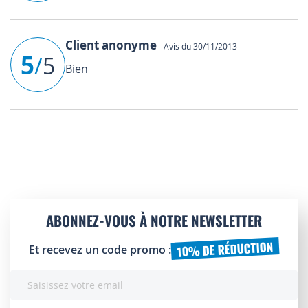
Client anonyme
Avis du 30/11/2013
5
/
5
Bien
ABONNEZ-VOUS À NOTRE NEWSLETTER
10% DE RÉDUCTION
Et recevez un code promo :
Inscription
à
notre