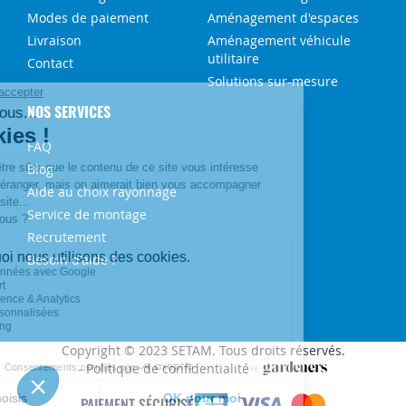
Modes de paiement
Aménagement d'espaces
Livraison
Aménagement véhicule
utilitaire
Contact
Solutions sur-mesure
NOS SERVICES
FAQ
Blog
Aide au choix rayonnage
Service de montage
Recrutement
Besoin d'aide ?
Copyright © 2023 SETAM. Tous droits réservés.
Politique de confidentialité
PAIEMENT SÉCURISÉ