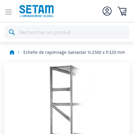
Mon pan
Rechercher
Echelle de rayonnage Galvastar H.2500 x P.320 mm
Skip
to
the
end
of
the
images
gallery