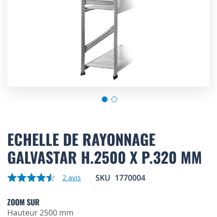
Skip
to
ECHELLE DE RAYONNAGE
the
GALVASTAR H.2500 X P.320 MM
beginning
of
the
SKU
1770004
2
avis
images
gallery
ZOOM SUR
Hauteur 2500 mm