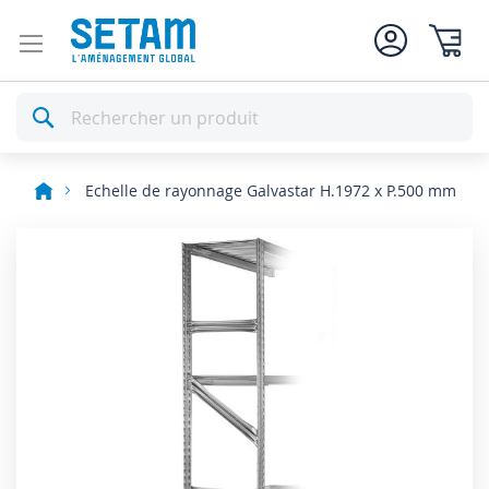
Mon pan
Rechercher
Echelle de rayonnage Galvastar H.1972 x P.500 mm
Skip
to
the
end
of
the
images
gallery