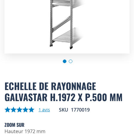
Skip
to
ECHELLE DE RAYONNAGE
the
GALVASTAR H.1972 X P.500 MM
beginning
of
the
SKU
1770019
1
avis
images
gallery
ZOOM SUR
Hauteur 1972 mm