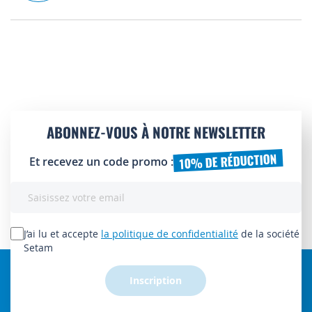
ABONNEZ-VOUS À NOTRE NEWSLETTER
10% DE RÉDUCTION
Et recevez un code promo :
Inscription
à
notre
lettre
J’ai lu et accepte
la politique de confidentialité
de la société
d’information
Setam
:
Inscription