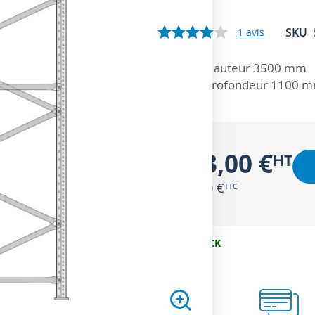
SKU
1
avis
ZOOM SUR
Hauteur 3500 mm
Profondeur 1100 m
113,00 €
135,60 €
EN STOCK