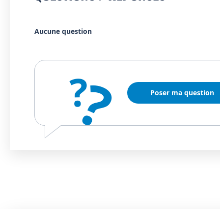
Aucune question
?
?
Poser ma question