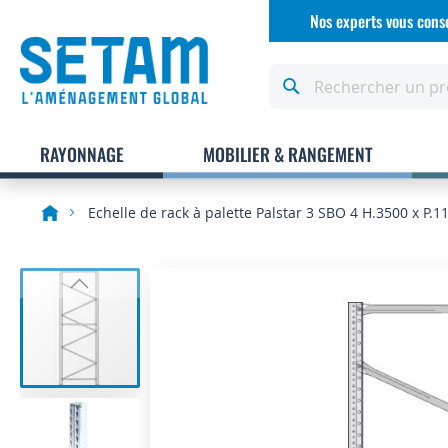
Allez
Nos experts vous conse
au
contenu
Rechercher
RAYONNAGE
MOBILIER & RANGEMENT
Echelle de rack à palette Palstar 3 SBO 4 H.3500 x P.
Skip
to
the
end
of
the
images
gallery