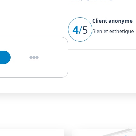
Client anonyme
A
4
/
5
Bien et esthetique