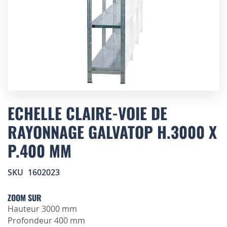
Skip
to
ECHELLE CLAIRE-VOIE DE
the
RAYONNAGE GALVATOP H.3000 X
beginning
of
P.400 MM
the
images
gallery
SKU
1602023
ZOOM SUR
Hauteur 3000 mm
Profondeur 400 mm