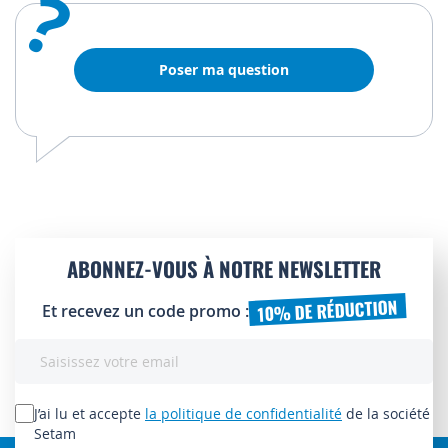
?
Poser ma question
ABONNEZ-VOUS À NOTRE NEWSLETTER
10% DE RÉDUCTION
Et recevez un code promo :
Inscription
à
notre
lettre
J’ai lu et accepte
la politique de confidentialité
de la société
d’information
Setam
: