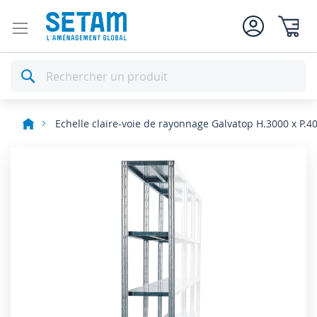
Mon pan
Rechercher
Echelle claire-voie de rayonnage Galvatop H.3000 x P.
Skip
to
the
end
of
the
images
gallery