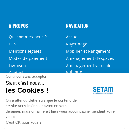
A PROPOS
NAVIGATION
Qui sommes-nous ?
Accueil
CGV
Rayonnage
Mentions légales
Mobilier et Rangement
Modes de paiement
Aménagement d'espaces
Livraison
Aménagement véhicule
utilitaire
Contact
Solutions sur-mesure
NOS SERVICES
FAQ
Blog
Aide au choix rayonnage
Service de montage
Recrutement