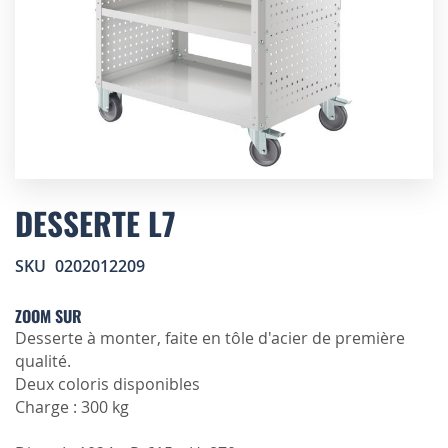
Skip
to
DESSERTE L7
the
beginning
SKU
0202012209
of
the
images
ZOOM SUR
gallery
Desserte à monter, faite en tôle d'acier de première
qualité.
Deux coloris disponibles
Charge : 300 kg