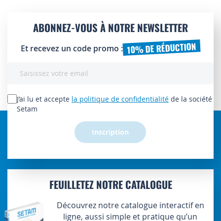
ABONNEZ-VOUS À NOTRE NEWSLETTER
10% DE RÉDUCTION
Et recevez un code promo :
Inscription
à
notre
lettre
J’ai lu et accepte
la politique de confidentialité
de la société
d’information
Setam
:
Inscription
FEUILLETEZ NOTRE CATALOGUE
Découvrez notre catalogue interactif en
ligne, aussi simple et pratique qu’un