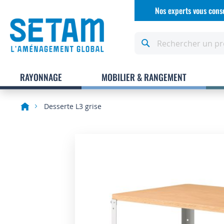
Allez
Nos experts vous conse
au
contenu
Rechercher
RAYONNAGE
MOBILIER & RANGEMENT
Desserte L3 grise
Skip
to
the
end
of
the
images
gallery