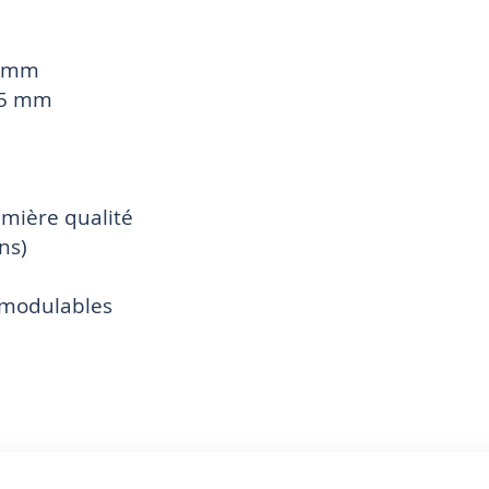
25 mm
.35 mm
emière qualité
ns)
t modulables