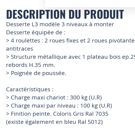
DESCRIPTION DU PRODUIT
Skip
to
the
Desserte L3 modèle 3 niveaux à monter
beginning
Desserte équipée de :
of
> 4 roulettes : 2 roues fixes et 2 roues pivota
the
images
antitraces
gallery
> Structure métallique avec 1 plateau bois ep.
rebords H.35 mm.
> Poignée de poussée.
Caractéristiques :
> Charge maxi chariot : 300 kg (U.R)
> Charge maxi par niveau : 100 kg (U.R)
> Finition peinte. Coloris Gris Ral 7035
(existe également en bleu Ral 5012)