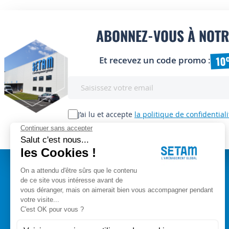
ABONNEZ-VOUS À NOTR
10
Et recevez un code promo :
Inscription
à
notre
lettre
J’ai lu et accepte
la politique de confidentiali
d’information
:
A PROPOS
Setam Siège Social
ZAE les bords d'Arve
Qui sommes-nous ?