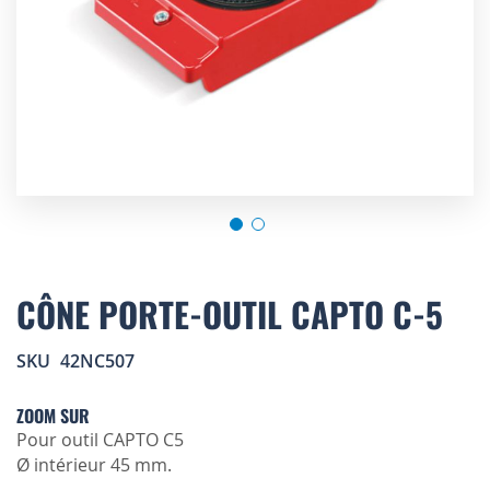
Skip
to
CÔNE PORTE-OUTIL CAPTO C-5
the
beginning
SKU
42NC507
of
the
images
ZOOM SUR
gallery
Pour outil CAPTO C5
Ø intérieur 45 mm.