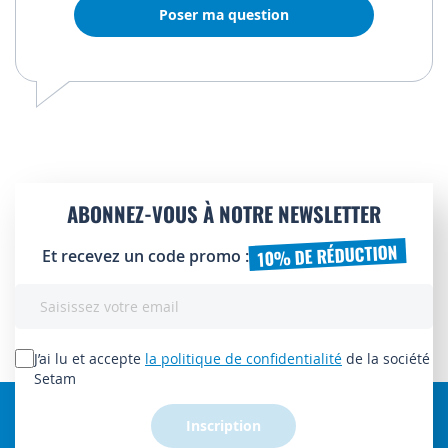
Poser ma question
ABONNEZ-VOUS À NOTRE NEWSLETTER
10% DE RÉDUCTION
Et recevez un code promo :
Inscription
à
notre
lettre
J’ai lu et accepte
la politique de confidentialité
de la société
d’information
Setam
:
Inscription