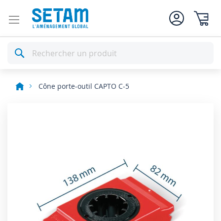
Mon pan
Rechercher
Cône porte-outil CAPTO C-5
Skip
to
the
end
of
the
images
gallery