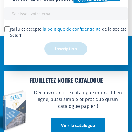
Inscription
à
notre
lettre
J’ai lu et accepte
la politique de confidentialité
de la société
d’information
Setam
:
Inscription
FEUILLETEZ NOTRE CATALOGUE
Découvrez notre catalogue interactif en
ligne, aussi simple et pratique qu’un
catalogue papier !
Voir le catalogue