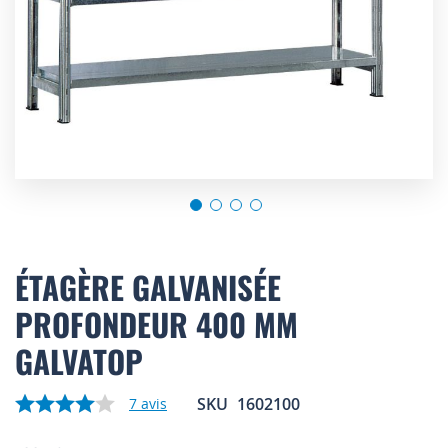
Skip
to
ÉTAGÈRE GALVANISÉE
the
PROFONDEUR 400 MM
beginning
of
GALVATOP
the
images
gallery
SKU
1602100
7
avis