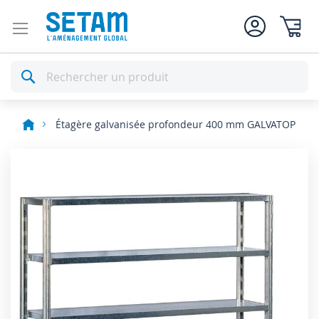
Mon pan
Rechercher
Étagère galvanisée profondeur 400 mm GALVATOP
Skip
to
the
end
of
the
images
gallery