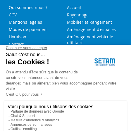
Qui sommes-nous ?
Accueil
CGV
Rayonnage
Mentions légales
Mobilier et Rangement
Modes de paiement
Aménagement d'espaces
Livraison
Aménagement véhicule
utilitaire
Contact
Solutions sur-mesure
NOS SERVICES
FAQ
Blog
Aide au choix rayonnage
Service de montage
Recrutement
Besoin d'aide ?